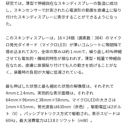
研究では，薄型で伸縮自在なスキンディスプレーの製造に成功
し，スキンセンサーで計測された心電波形の動画を皮膚上に貼り
付けたスキンディスプレーに表示することができるようになっ
た。
このスキンディスプレーは，16×24個（画素数：384）のマイク
ロ発光ダイオード（マイクロLED）が薄いゴムシートに等間隔で
埋め込まれており，全体の厚みは約１mmで，繰り返し45%伸縮
させても電気的・機械的特性が損なわれず，薄型・軽量で伸縮自
在なため，皮膚に直接貼り付けても人の動きを妨げることがな
く，装着時の負担が大幅に低減されている。
最も伸ばした状態と最も縮めた状態の解像度は，それぞれで
4mmと2.4mm。実効的な表示面積は，それぞれ
64mm×96mmと38mm×58mm。マイクロLEDの大きさは
1mm×0.5mm，発光波長は630nm（赤色），駆動電圧は2ボル
ト（V）。パッシブマトリクス方式で駆動され，表示スピードは
60Hz，最大消費電力は13.8ミリワット（mW）。