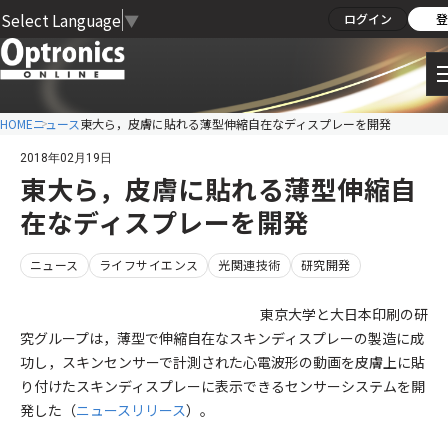
Select Language
▼
ログイン
登
HOME
ニュース
東大ら，皮膚に貼れる薄型伸縮自在なディスプレーを開発
2018年02月19日
東大ら，皮膚に貼れる薄型伸縮自
在なディスプレーを開発
ニュース
ライフサイエンス
光関連技術
研究開発
東京大学と大日本印刷の研
究グループは，薄型で伸縮自在なスキンディスプレーの製造に成
功し，スキンセンサーで計測された心電波形の動画を皮膚上に貼
り付けたスキンディスプレーに表示できるセンサーシステムを開
発した（
ニュースリリース
）。