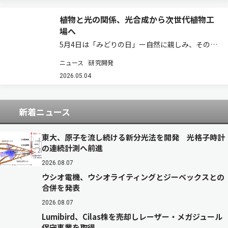
などからLED照明への更新需要が、…
植物と光の関係、光合成から次世代植物工
場へ
5月4日は「みどりの日」ー自然に親しみ、その恩
恵に感謝する日として、植物や環境について考え
ニュース
研究開発
る機会でもある。植物の成長を支えているものの
一つが「光」である。太陽光を受けた植物は、光
2026.05.04
合成によって二酸化炭素と水から糖やデンプン…
新着ニュース
東大、原子を流し続ける新分光法を開発 光格子時計
の連続計測へ前進
2026.08.07
ウシオ電機、ウシオライティングとジーベックスとの
合併を発表
2026.08.07
Lumibird、Cilas株を売却しレーザー・メガジュール
保守事業を取得