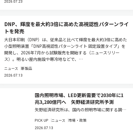
2026.07.23
DNP、輝度を最大約3倍に高めた高視認性パターンライ
トを発売
大日本印刷（DNP）は、従来品と比べて輝度を最大約3倍に高めた
小型照明装置「DNP高視認性パターンライト 固定設置タイプ」を
開発し、2026年7月から試験販売を開始する（ニュースリリー
ス）。明るい屋内施設や寒冷地などで、…
ニュース
新製品
2026.07.13
国内照明市場、LED更新需要で2030年に1
兆3,280億円へ 矢野経済研究所予測
矢野経済研究所は、国内の照明市場に関する調査
結果を発表した（ニュースリリース）。2025年
PICK UP
ニュース
市場・政策
の国内照明総市場規模は、前年比3.8％増の1兆
910億2,500万円と推計している。既設の蛍光灯
2026.07.13