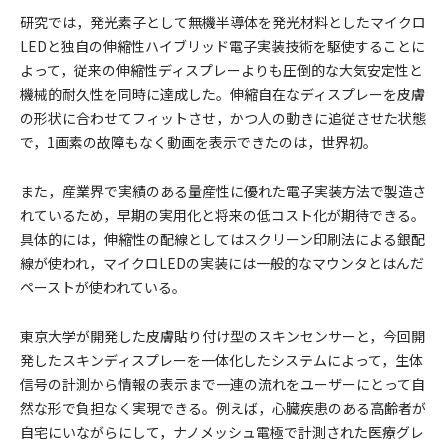
研究では，発光素子として無機半導体を発光材料としたマイクロ
LEDと独自の伸縮性ハイブリッド電子実装技術を駆使することに
よって，従来の伸縮性ディスプレーよりも圧倒的な大気安定性と
機械的耐久性を同時に達成した。伸縮自在なディスプレーを皮膚
の形状に合わせてフィットさせ，かつ人の動きに追従させた状態
で，1画素の故障もなく動画を表示できたのは，世界初。
また，産業界で実績のある量産性に優れた電子実装方法で製造さ
れているため，早期の実用化と将来の低コスト化が期待できる。
具体的には，伸縮性の配線としてはスクリーン印刷法による銀配
線が使われ，マイクロLEDの実装には一般的なマウンタとはんだ
ペーストが使われている。
東京大学が開発した皮膚貼り付け型のスキンセンサーと，今回開
発したスキンディスプレーを一体化したシステムによって，生体
信号の計測から情報の表示まで一連の流れをユーザーにとって自
然な形で負担なく実現できる。例えば，心臓疾患のある高齢者が
自宅にいながらにして，ナノメッシュ電極で計測された医療グレ