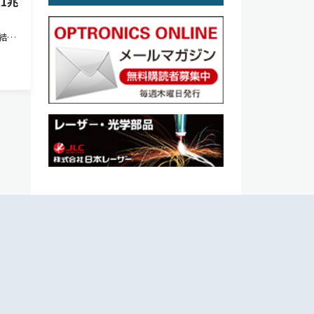
1兆
結果
内照明
万円と
の更