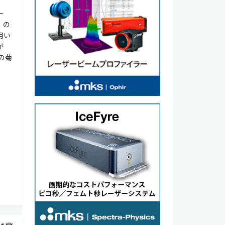
一
」の
用い
が
長の菊