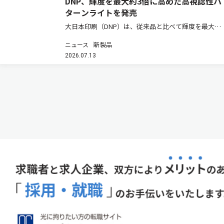
DNP、輝度を最大約3倍に高めた高視認性パ
ターンライトを発売
大日本印刷（DNP）は、従来品と比べて輝度を最大約
3倍に高めた小型照明装置「DNP高視認性パターンラ
ニュース
新製品
イト 固定設置タイプ」を開発し、2026年7月から試験
2026.07.13
販売を開始する（ニュースリリース）。明るい屋内施
設や寒冷地などで、…