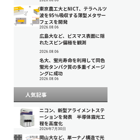
2026.08.06
東京農工大とNICT、テラヘルツ
波を95％吸収する薄型メタサー
フェスを開発
2026.08.06
広島大など、ビスマス表面に隠
れたスピン偏極を観測
2026.08.06
名大、蛍光寿命を利用して同色
蛍光タンパク質の多重イメージ
ングに成功
2026.08.06
人気記事
ニコン、新型アライメントステ
ーションを発表 半導体露光工
程を高度化
2026年7月30日
岡山大など、単一ナノ構造で光