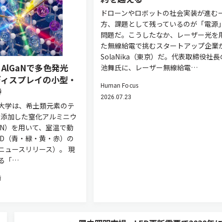
ドローンやロボットの社会実装が進む
方、課題として残っているのが「電源
問題だ。こうしたなか、レーザー光を
た無線給電で挑むスタートアップ企業
SolaNika（東京）だ。代表取締役社
AlGaNで多色発光
池舞氏に、レーザー無線給電…
ディスプレイの小型・
Human Focus
待
2026.07.23
大学は、希土類元素のテ
を添加した窒化アルミニウ
aN）を用いて、室温で動
ED（青・緑・黄・赤）の
ニュースリリース）。 現
る「…
術