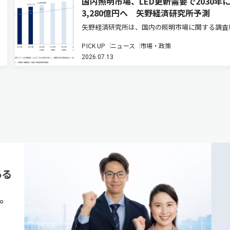
国内照明市場、LED更新需要で2030年に
3,280億円へ 矢野経済研究所予測
矢野経済研究所は、国内の照明市場に関する調査
を発表した（ニュースリリース）。2025年の国
PICK UP
ニュース
市場・政策
総市場規模は、前年比3.8％増の1兆910億2,500
2026.07.13
推計している。既設の蛍光灯などからLED照明へ
新需要が、…