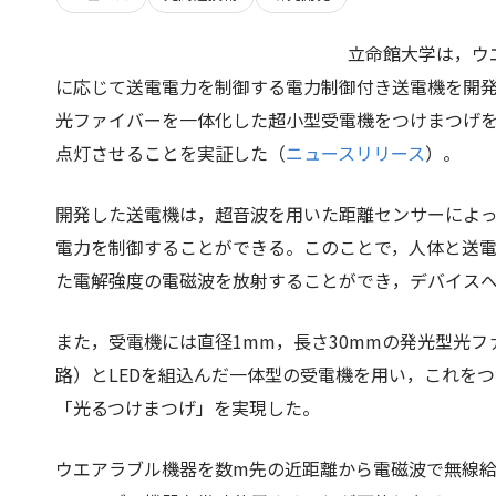
立命館大学は，ウ
に応じて送電電力を制御する電力制御付き送電機を開発
光ファイバーを一体化した超小型受電機をつけまつげを
点灯させることを実証した（
ニュースリリース
）。
開発した送電機は，超音波を用いた距離センサーによっ
電力を制御することができる。このことで，人体と送
た電解強度の電磁波を放射することができ，デバイス
また，受電機には直径1mm，長さ30mmの発光型光
路）とLEDを組込んだ一体型の受電機を用い，これを
「光るつけまつげ」を実現した。
ウエアラブル機器を数m先の近距離から電磁波で無線