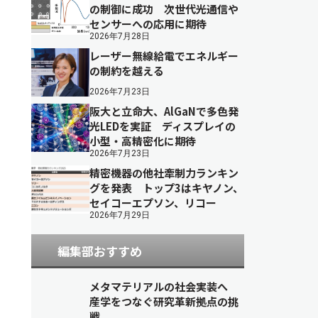
の制御に成功 次世代光通信や
センサーへの応用に期待
2026年7月28日
レーザー無線給電でエネルギー
の制約を越える
2026年7月23日
阪大と立命大、AlGaNで多色発
光LEDを実証 ディスプレイの
小型・高精密化に期待
2026年7月23日
精密機器の他社牽制力ランキン
グを発表 トップ3はキヤノン、
セイコーエプソン、リコー
2026年7月29日
編集部おすすめ
メタマテリアルの社会実装へ
産学をつなぐ研究革新拠点の挑
戦