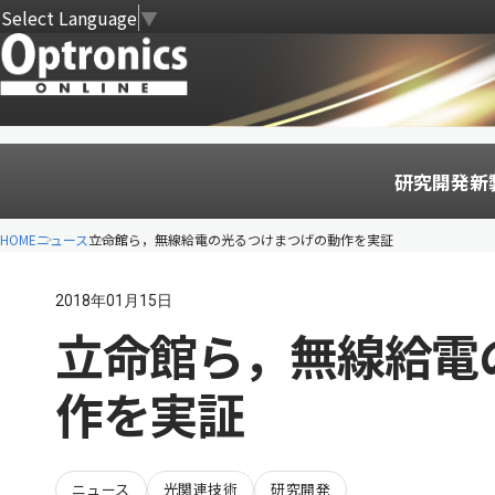
Select Language
▼
研究開発
新
HOME
ニュース
立命館ら，無線給電の光るつけまつげの動作を実証
2018年01月15日
立命館ら，無線給電
作を実証
ニュース
光関連技術
研究開発