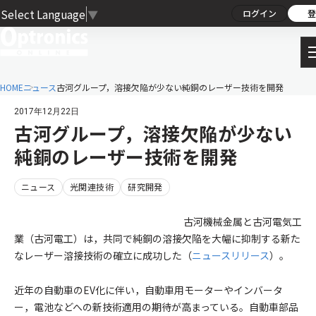
Select Language
▼
ログイン
登
HOME
ニュース
古河グループ，溶接欠陥が少ない純銅のレーザー技術を開発
2017年12月22日
古河グループ，溶接欠陥が少ない
純銅のレーザー技術を開発
ニュース
光関連技術
研究開発
古河機械金属と古河電気工
業（古河電工）は，共同で純銅の溶接欠陥を大幅に抑制する新た
なレーザー溶接技術の確立に成功した（
ニュースリリース
）。
近年の自動車のEV化に伴い，自動車用モーターやインバータ
ー，電池などへの新技術適用の期待が高まっている。自動車部品