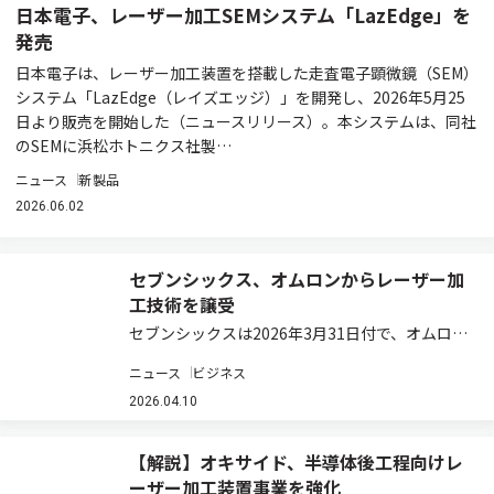
日本電子、レーザー加工SEMシステム「LazEdge」を
発売
日本電子は、レーザー加工装置を搭載した走査電子顕微鏡（SEM）
システム「LazEdge（レイズエッジ）」を開発し、2026年5月25
日より販売を開始した（ニュースリリース）。本システムは、同社
のSEMに浜松ホトニクス社製…
ニュース
新製品
2026.06.02
セブンシックス、オムロンからレーザー加
工技術を譲受
セブンシックスは2026年3月31日付で、オムロン
からレーザー加工関連技術および資産を譲り受け
ニュース
ビジネス
たと発表した（ニュースリリース）。 今回の譲受
には特許11件を含む知的財産に加え、設計・製造
2026.04.10
関連資産，ソフトウェア、図面、保守…
【解説】オキサイド、半導体後工程向けレ
ーザー加工装置事業を強化