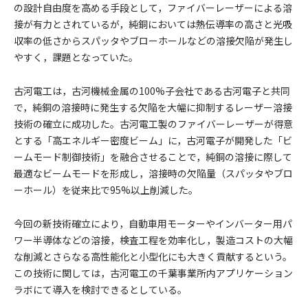
の設計自由度を高める手段として，ファイバーレーザーによる溶
接が有力とされているが，純銅においては熱伝導率の高さと光吸
収率の低さからスパッタやブローホールなどの溶接欠陥が発生し
やすく，課題となっていた。
古河電工は，古河機械金属の100%子会社である古河電子と共同
で，純銅の溶接時に発生する欠陥を大幅に抑制するレーザー溶接
技術の確立に成功した。古河電工製のファイバーレーザーが得意
とする「高エネルギー密度ビーム」に，古河電子が開発した「ビ
ームモード制御技術」を融合させることで，純銅の溶接に際して
最適なビームモードを形成し，溶接時の欠陥量（スパッタやブロ
ーホール）を従来比で95%以上削減した。
今回の新技術確立により，自動車用モーターやインバーター用パ
ワー半導体などの溶接，検査工程を効率化し，製造コストの大幅
な削減とさらなる高性能化と小型化にも大きく貢献するという。
この技術に関しては，古河電工の千葉事業所内アプリケーション
ラボにて導入を検討できるとしている。