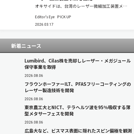
オキサイドは、台湾のレーザー微細加工装置メー
カーBoliteと業務提携に関する基本合意を締結
Editor's Eye
PICK UP
し、半導体後工程向けレーザー加工装置事業の強
化に乗り出す。これまで同社は深紫外レーザーな
2026.03.17
どの光源技術を活かし、主に半導体前工程の…
新着ニュース
Lumibird、Cilas株を売却しレーザー・メガジュール
保守事業を取得
2026.08.06
フラウンホーファーILT、PFASフリーコーティングの
レーザー製造技術を開発
2026.08.06
東京農工大とNICT、テラヘルツ波を95％吸収する薄
型メタサーフェスを開発
2026.08.06
広島大など、ビスマス表面に隠れたスピン偏極を観測