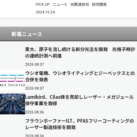
PICK UP
ニュース
光関連技術
研究開発
の量子力学的な情報を，半導体中の電子の空間ス
ピン構造へ転写することに成功した（ニュースリ
2024.10.24
リース）。 光子と電子は有望な量子ビットとし…
新着ニュース
東大、原子を流し続ける新分光法を開発 光格子時計
の連続計測へ前進
2026.08.07
ウシオ電機、ウシオライティングとジーベックスとの
合併を発表
2026.08.07
Lumibird、Cilas株を売却しレーザー・メガジュール
保守事業を取得
2026.08.06
フラウンホーファーILT、PFASフリーコーティングの
レーザー製造技術を開発
2026.08.06