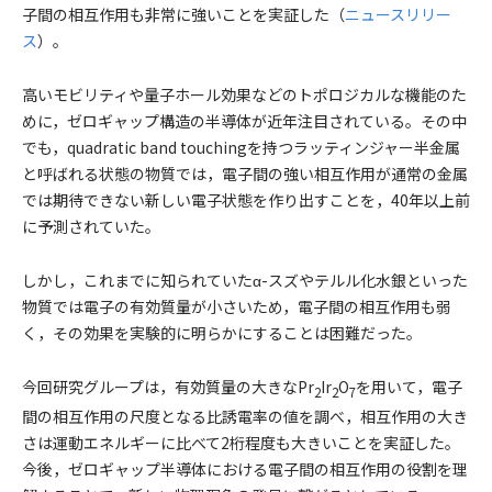
子間の相互作用も非常に強いことを実証した（
ニュースリリー
ス
）。
高いモビリティや量子ホール効果などのトポロジカルな機能のた
めに，ゼロギャップ構造の半導体が近年注目されている。その中
でも，quadratic band touchingを持つラッティンジャー半金属
と呼ばれる状態の物質では，電子間の強い相互作用が通常の金属
では期待できない新しい電子状態を作り出すことを，40年以上前
に予測されていた。
しかし，これまでに知られていたα-スズやテルル化水銀といった
物質では電子の有効質量が小さいため，電子間の相互作用も弱
く，その効果を実験的に明らかにすることは困難だった。
今回研究グループは，有効質量の大きなPr
Ir
O
を用いて，電子
2
2
7
間の相互作用の尺度となる比誘電率の値を調べ，相互作用の大き
さは運動エネルギーに比べて2桁程度も大きいことを実証した。
今後，ゼロギャップ半導体における電子間の相互作用の役割を理