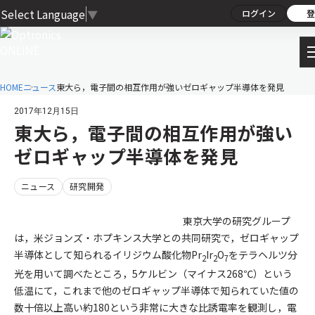
Select Language
▼
ログイン
登
HOME
ニュース
東大ら，電子間の相互作用が強いゼロギャップ半導体を発見
2017年12月15日
東大ら，電子間の相互作用が強い
ゼロギャップ半導体を発見
ニュース
研究開発
東京大学の研究グループ
は，米ジョンズ・ホプキンス大学との共同研究で，ゼロギャップ
半導体として知られるイリジウム酸化物Pr
Ir
O
をテラヘルツ分
2
2
7
光を用いて調べたところ，5ケルビン（マイナス268℃）という
低温にて，これまで他のゼロギャップ半導体で知られていた値の
数十倍以上高い約180という非常に大きな比誘電率を観測し，電