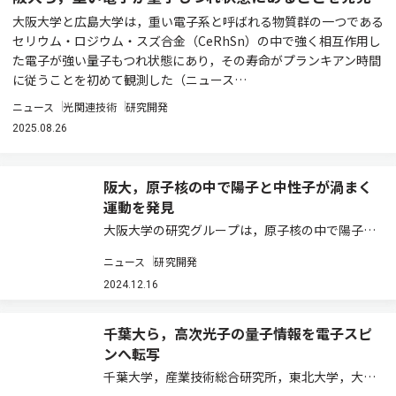
大阪大学と広島大学は，重い電子系と呼ばれる物質群の一つである
セリウム・ロジウム・スズ合金（CeRhSn）の中で強く相互作用し
た電子が強い量子もつれ状態にあり，その寿命がプランキアン時間
に従うことを初めて観測した（ニュース…
ニュース
光関連技術
研究開発
2025.08.26
阪大，原子核の中で陽子と中性子が渦まく
運動を発見
大阪大学の研究グループは，原子核の中で陽子や
中性子が3次元的な渦をまく運動状態を，世界で
ニュース
研究開発
初めて発見した（ニュースリリース）。 液体や気
体の流れに渦と呼ばれる運動がある。身近なもの
2024.12.16
では，カップの中のコーヒーをかき混ぜたとき…
千葉大ら，高次光子の量子情報を電子スピ
ンへ転写
千葉大学，産業技術総合研究所，東北大学，大阪
公立大学は，空間偏光構造を持つ光の粒（光子）