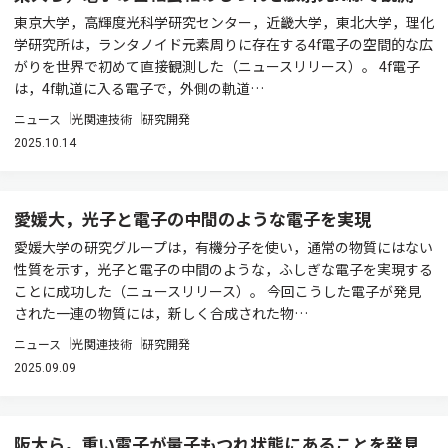
東京大学，高輝度光科学研究センター，近畿大学，東北大学，理化
学研究所は，ランタノイド元素周りに存在する4f電子の空間的な広
がりを世界で初めて直接観測した（ニュースリリース）。 4f電子
は，4f軌道に入る電子で，外側の軌道…
ニュース
光関連技術
研究開発
2025.10.14
愛媛大，光子と電子の中間のような電子を実現
愛媛大学の研究グループは，有機分子を使い，通常の物質にはない
性質を示す，光子と電子の中間のような，ふしぎな電子を実現する
ことに成功した（ニュースリリース）。 今回こうした電子が発見
された一連の物質には，新しく合成された物…
ニュース
光関連技術
研究開発
2025.09.09
阪大ら，重い電子が量子もつれ状態にあることを発見