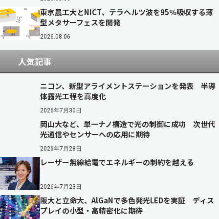
東京農工大とNICT、テラヘルツ波を95％吸収する薄
型メタサーフェスを開発
2026.08.06
人気記事
ニコン、新型アライメントステーションを発表 半導
体露光工程を高度化
2026年7月30日
岡山大など、単一ナノ構造で光の制御に成功 次世代
光通信やセンサーへの応用に期待
2026年7月28日
レーザー無線給電でエネルギーの制約を越える
2026年7月23日
阪大と立命大、AlGaNで多色発光LEDを実証 ディス
プレイの小型・高精密化に期待