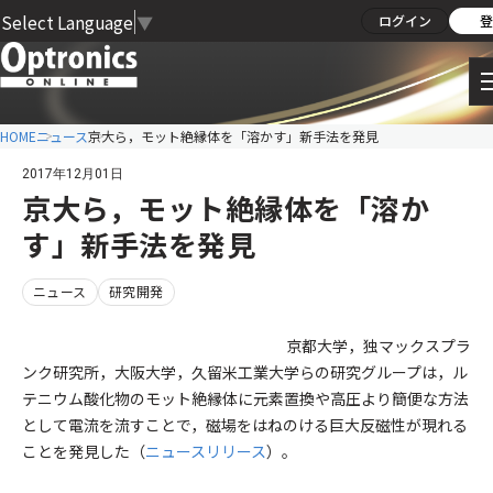
Select Language
▼
ログイン
登
HOME
ニュース
京大ら，モット絶縁体を「溶かす」新手法を発見
2017年12月01日
京大ら，モット絶縁体を「溶か
す」新手法を発見
ニュース
研究開発
京都大学，独マックスプラ
ンク研究所，大阪大学，久留米工業大学らの研究グループは，ル
テニウム酸化物のモット絶縁体に元素置換や高圧より簡便な方法
として電流を流すことで，磁場をはねのける巨大反磁性が現れる
ことを発見した（
ニュースリリース
）。