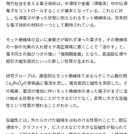
現代社会を支える電子技術は，半導体や金属（導電体）中の伝導
電子をコントロールすることが基本となっている。これらに対
し，伝導電子が凍った状態に例えられるモット絶縁体は，将来的
な電子技術の材料の一つとして期待されている。
モット絶縁体の互いに身動きが取れず凍った電子を，その絶縁体
の一部の元素の入れ替えや高圧環境に置くことで「溶かす」と，
電子同士の結びつきの強い「強相関金属」となり，高温超伝導や
超巨大磁気抵抗といった新しい性質が生まれる。
研究グループは，典型的なモット絶縁体であるルテニウム酸化物
Ca
RuO
の単結晶に電流を流し，電気抵抗と磁性を測定した。そ
2
4
の結果，電流の増加に伴いモット絶縁体の凍った電子がまさに溶
け始める状態を作ることができるだけでなく，非常に大きな反磁
性という性質が現れることがわかった。
反磁性とは，外からかけた磁場をはねのける性質のことで，超伝
導体や，グラファイト，ビスマスなどで大きな反磁性が知られて