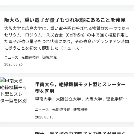
阪大ら，重い電子が量子もつれ状態にあることを発見
大阪大学と広島大学は，重い電子系と呼ばれる物質群の一つである
セリウム・ロジウム・スズ合金（CeRhSn）の中で強く相互作用し
た電子が強い量子もつれ状態にあり，その寿命がプランキアン時間
に従うことを初めて観測した（ニュース…
ニュース
光関連技術
研究開発
2025.08.26
甲南大ら，絶縁機構モット型とスレーター
型を区別
甲南大学，大阪公立大学，大阪大学，理化学研究
所，立命館大学，摂南大学，日本大学，チェコ マ
ニュース
光関連技術
研究開発
サリク大学らは，物質が「モット型」か「スレー
ター型」か，という絶縁機構の違いを区別するこ
2025.05.16
とに初めて成功した（ニュースリリース）。 …
阪大，原子核の中で陽子と中性子が渦まく