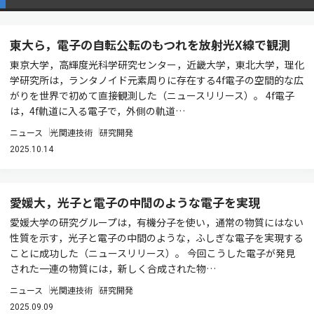
東大ら，電子の自転公転のもつれを放射光X線で観測
東京大学，高輝度光科学研究センター，近畿大学，東北大学，理化
学研究所は，ランタノイド元素周りに存在する4f電子の空間的な広
がりを世界で初めて直接観測した（ニュースリリース）。 4f電子
は，4f軌道に入る電子で，外側の軌道…
ニュース
光関連技術
研究開発
2025.10.14
愛媛大，光子と電子の中間のような電子を実現
愛媛大学の研究グループは，有機分子を使い，通常の物質にはない
性質を示す，光子と電子の中間のような，ふしぎな電子を実現する
ことに成功した（ニュースリリース）。 今回こうした電子が発見
された一連の物質には，新しく合成された物…
ニュース
光関連技術
研究開発
2025.09.09