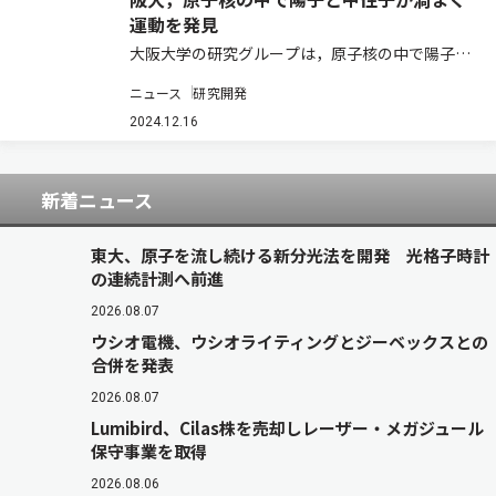
運動を発見
大阪大学の研究グループは，原子核の中で陽子や
中性子が3次元的な渦をまく運動状態を，世界で
ニュース
研究開発
初めて発見した（ニュースリリース）。 液体や気
体の流れに渦と呼ばれる運動がある。身近なもの
2024.12.16
では，カップの中のコーヒーをかき混ぜたとき…
新着ニュース
東大、原子を流し続ける新分光法を開発 光格子時計
の連続計測へ前進
2026.08.07
ウシオ電機、ウシオライティングとジーベックスとの
合併を発表
2026.08.07
Lumibird、Cilas株を売却しレーザー・メガジュール
保守事業を取得
2026.08.06