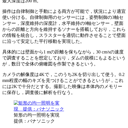
最大深度は200 m。
操作は自律制御と手動による両方が可能で，状況により適宜
使い分ける。自律制御用のセンサーには，姿勢制御の3軸セ
ンサー，深度維持の深度計，水平維持の9軸センサー，壁面
からの距離と方向を維持するソナーを搭載しており，これら
の情報を統合し，スラスターを適切に動作させることで壁面
に沿って安定した平行移動を実現した。
具体的には壁面から1 mの距離を保ちながら，30 cm/sの速度
で調査することを想定しており，ダムの規模にもよるという
が，数日で全体の俯瞰図を作製できるという。
カメラの解像度は4Kで，このうち2Kを切り出して使う。0.2
mm程度の幅のキズを見つけることができるというが，これ
には2Kで十分だとする。撮影した映像は本体内のメモリー
に保存し，調査後に解析を行なう。
矩形の均一照明を実現
提供：パナソニック