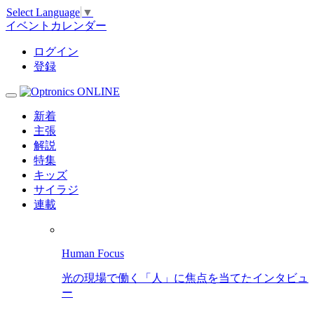
Select Language
▼
イベントカレンダー
ログイン
登録
新着
主張
解説
特集
キッズ
サイラジ
連載
Human Focus
光の現場で働く「人」に焦点を当てたインタビュ
ー