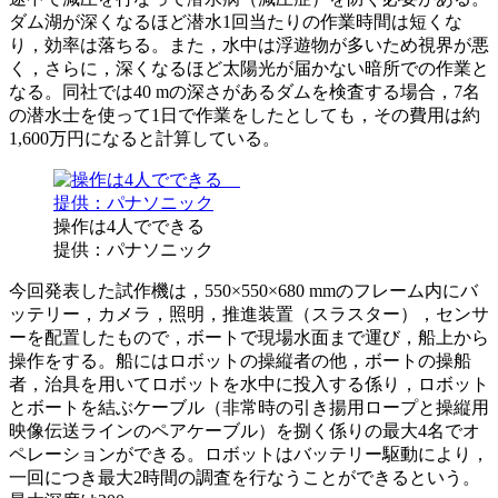
ダム湖が深くなるほど潜水1回当たりの作業時間は短くな
り，効率は落ちる。また，水中は浮遊物が多いため視界が悪
く，さらに，深くなるほど太陽光が届かない暗所での作業と
なる。同社では40 mの深さがあるダムを検査する場合，7名
の潜水士を使って1日で作業をしたとしても，その費用は約
1,600万円になると計算している。
操作は4人でできる
提供：パナソニック
今回発表した試作機は，550×550×680 mmのフレーム内にバ
ッテリー，カメラ，照明，推進装置（スラスター），センサ
ーを配置したもので，ボートで現場水面まで運び，船上から
操作をする。船にはロボットの操縦者の他，ボートの操船
者，治具を用いてロボットを水中に投入する係り，ロボット
とボートを結ぶケーブル（非常時の引き揚用ロープと操縦用
映像伝送ラインのペアケーブル）を捌く係りの最大4名でオ
ペレーションができる。ロボットはバッテリー駆動により，
一回につき最大2時間の調査を行なうことができるという。