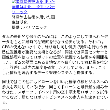
降雪除去技術を用いた画
像鮮明化
提供：パナソニック
ダムの長期的な保全のためには，このようにして得られたデ
ータをもとに経時的な観察を行なう必要がある。それには
GPSの使えない水中で，繰り返し同じ個所で撮影を行なう自
己位置推定が重要な技術となるが，同社では深度センサーと
画像処理を使ってロボットの位置を把握する技術を今回開発
した。ダムの壁面にある目地などを目印として移動量を推定
し，誤差1 m以内の精度を確立したとしている。また，こう
した情報を統合するデータ管理システムも提供する。
同社ではこの他にもドローンを用いた橋梁点検ビジネスへの
参入を表明しているほか，同じくドローンと飛行船を組み合
わせた，スポーツ，イベント用の空中演出用ロボットを試作
するなど，新たなロボットビジネスへの参入を加速させてい
る。