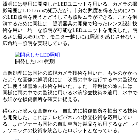
照明には専用に開発したLEDユニットを用いる。カメラの撮
影範囲は1.1×1.6 mの矩形だが，十分な照度を得るために2つ
のLED照明を使うとどうしても照度ムラができる。これを解
消するために同社は，照明器具の開発で培ったレンズ設計技
術を用い，均一な照明が可能なLEDユニットを開発した。明
るさは最大450 lxで，モニター越しには照射を感じさせない
広角均一照明を実現している。
開発したLED照明
画像処理には同社の監視カメラ技術を用いた。もやのかかっ
たような画像の鮮明化には，吹雪の中を走行する車の監視な
どに使う降雪除去技術を用いた。また，浮遊物の除去には，
同様に雨の中での監視に用いる水滴除去技術を適用。水中で
も細かな損傷個所を確実に捉える。
得られた膨大な画像から，自動的に損傷個所を抽出する技術
も開発した。これはテレビパネルの検査技術を応用してい
る。またソナーも同社の自動車向け製品を応用するなど，パ
ナソニックの技術を統合したロボットとなっている。