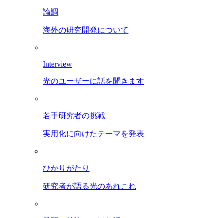
論調
海外の研究開発について
Interview
光のユーザーに話を聞きます
若手研究者の挑戦
実用化に向けたテーマを発表
ひかりがたり
研究者が語る光のあれこれ