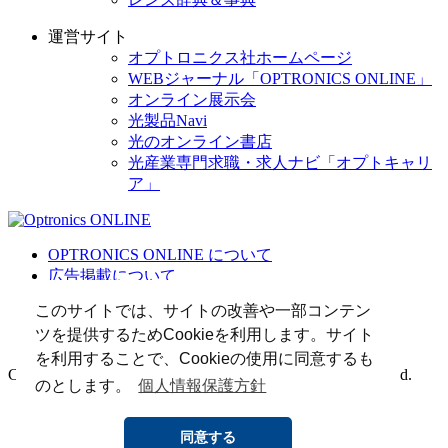
運営サイト
オプトロニクス社ホームページ
WEBジャーナル「OPTRONICS ONLINE」
オンライン展示会
光製品Navi
光のオンライン書店
光産業専門求職・求人ナビ「オプトキャリ
ア」
OPTRONICS ONLINE について
広告掲載について
運営会社
このサイトでは、サイトの改善や一部コンテン
個人情報
ツを提供するためCookieを利用します。サイト
光関連リンク集
を利用することで、Cookieの使用に同意するも
Copyright (C) 2025 The Optronics Co., Ltd. All rights reserved.
のとします。
個人情報保護方針
同意する