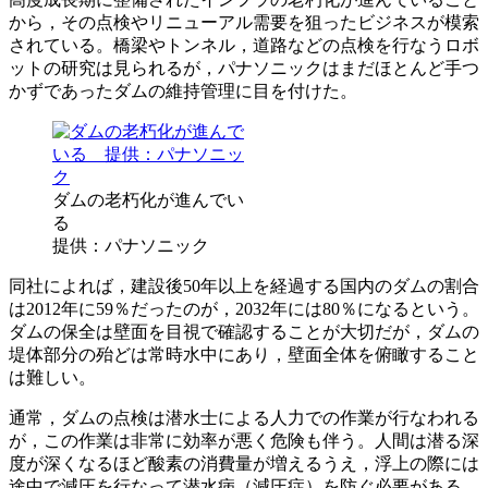
から，その点検やリニューアル需要を狙ったビジネスが模索
されている。橋梁やトンネル，道路などの点検を行なうロボ
ットの研究は見られるが，パナソニックはまだほとんど手つ
かずであったダムの維持管理に目を付けた。
ダムの老朽化が進んでい
る
提供：パナソニック
同社によれば，建設後50年以上を経過する国内のダムの割合
は2012年に59％だったのが，2032年には80％になるという。
ダムの保全は壁面を目視で確認することが大切だが，ダムの
堤体部分の殆どは常時水中にあり，壁面全体を俯瞰すること
は難しい。
通常，ダムの点検は潜水士による人力での作業が行なわれる
が，この作業は非常に効率が悪く危険も伴う。人間は潜る深
度が深くなるほど酸素の消費量が増えるうえ，浮上の際には
途中で減圧を行なって潜水病（減圧症）を防ぐ必要がある。