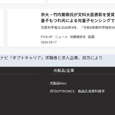
京大・竹内繁樹氏が文科大臣表彰を受賞
量子もつれ光による光量子センシングで
価
文部科学省は2026年4月、「令和8年度科学技術
文部科学大臣表彰」の受賞者を発表した。このう
PICK UP
ニュース
光関連技術
話題
学技術賞（研究部門）において、京都大学大学院
2026.04.17
研究科・教授の竹内繁樹氏が受賞した（ニュース
ース）。 同表彰は、科…
光製品/企業
光製品Navi
月刊OPTRONICS 製品広告資料請求