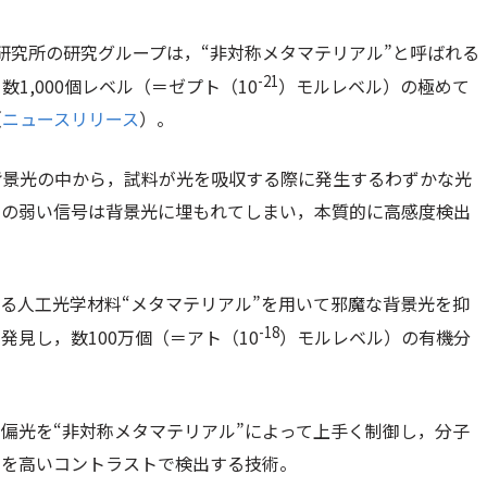
研究所の研究グループは，“非対称メタマテリアル”と呼ばれる
-21
1,000個レベル（＝ゼプト（10
）モルレベル）の極めて
（
ニュースリリース
）。
背景光の中から，試料が光を吸収する際に発生するわずかな光
らの弱い信号は背景光に埋もれてしまい，本質的に高感度検出
る人工光学材料“メタマテリアル”を用いて邪魔な背景光を抑
-18
見し，数100万個（＝アト（10
）モルレベル）の有機分
偏光を“非対称メタマテリアル”によって上手く制御し，分子
みを高いコントラストで検出する技術。