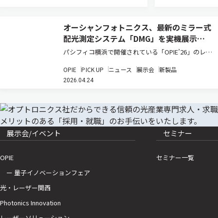
オーシャンフォトニクス、最新のミラー式
配光測定システム「DMG」を実機展示
【OPIE26】
パシフィコ横浜で開催されている「OPIE’26」のレー
ザーEXPO会場において、光計測機器の専門商社である
OPIE
PICK UP
ニュース
展示会
新製品
オーシャンフォトニクス株式会社は、次世代ディスプ
2026.04.24
レイや高度な光学設計の評価を支援する最新のソリュ
ーショ…
展示会/イベント
セミナー
OPIE
セミナー一覧
ー 量子イノベーションフェア
光・レーザー関西
Photonics Innovation
レーザーソリューション