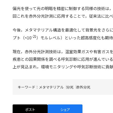
偏光を使って光の明暗を精密に制御する同様の技術は
回これを赤外分光計測に応用することで，従来法に比べ
今後，メタマテリアル構造を最適化して背景光をさらに
-21
プト（<10
）モルレベル）といった超高感度化も期待
現在，赤外分光計測技術は，温室効果ガスや有害ガス
疾患との因果関係を調べる呼気診断に応用が進んでい
上が見込まれ，環境モニタリングや呼気診断技術に貢
キーワード：
メタマテリアル
分光
赤外分光
ポスト
シェア