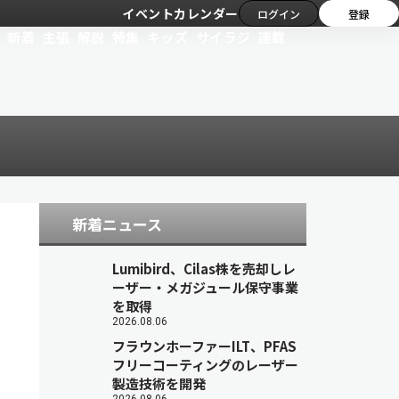
イベントカレンダー
ログイン
登録
新着
主張
解説
特集
キッズ
サイラジ
連載
新着ニュース
Lumibird、Cilas株を売却しレ
ーザー・メガジュール保守事業
を取得
2026.08.06
フラウンホーファーILT、PFAS
フリーコーティングのレーザー
製造技術を開発