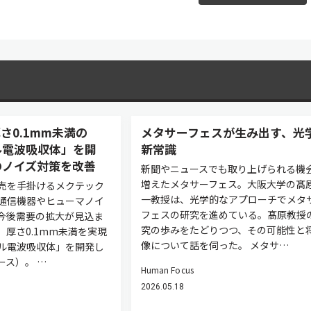
さ0.1mm未満の
メタサーフェスが生み出す、光
ル電波吸収体」を開
新常識
のノイズ対策を改善
新聞やニュースでも取り上げられる機
増えたメタサーフェス。大阪大学の髙
売を手掛けるメクテック
一教授は、光学的なアプローチでメタ
通信機器やヒューマノイ
フェスの研究を進めている。髙原教授
今後需要の拡大が見込ま
究の歩みをたどりつつ、その可能性と
、厚さ0.1mm未満を実現
像について話を伺った。 メタサ…
ル電波吸収体」を開発し
ース）。 …
Human Focus
2026.05.18