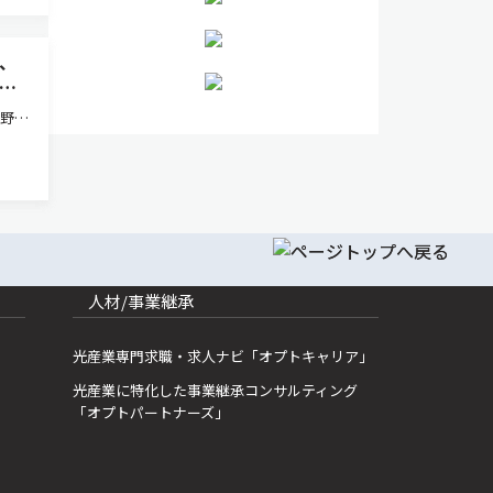
、
評
分野の
ち科
工学
リリ
人材/事業継承
光産業専門求職・求人ナビ「オプトキャリア」
光産業に特化した事業継承コンサルティング
「オプトパートナーズ」