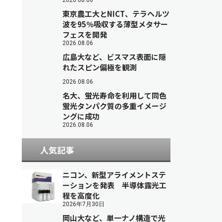
2026.08.06
東京農工大とNICT、テラヘルツ
波を95％吸収する薄型メタサー
フェスを開発
2026.08.06
広島大など、ビスマス表面に隠
れたスピン偏極を観測
2026.08.06
名大、蛍光寿命を利用して同色
蛍光タンパク質の多重イメージ
ングに成功
2026.08.06
人気記事
ニコン、新型アライメントステ
ーションを発表 半導体露光工
程を高度化
2026年7月30日
岡山大など、単一ナノ構造で光