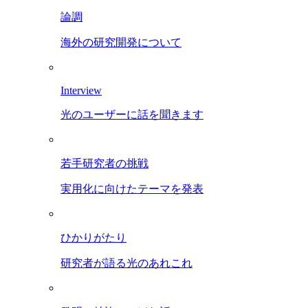
論調
海外の研究開発について
Interview
光のユーザーに話を聞きます
若手研究者の挑戦
実用化に向けたテーマを発表
ひかりがたり
研究者が語る光のあれこれ