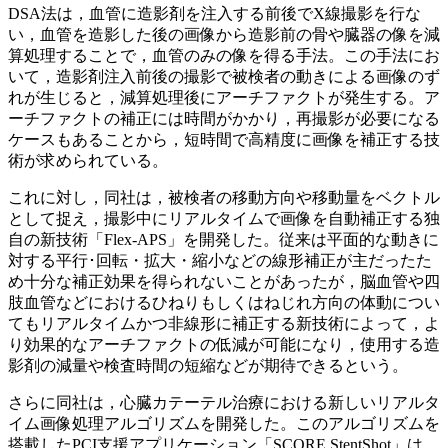
DSA法は，血管に造影剤を注入する前後でX線撮影を行な
い，血管を造影した後の画像から造影前の骨や臓器の像を減
算処理することで，血管のみの像を得る手法。この手法にお
いて，造影剤注入前後の撮影で被検者の動きによる画像のず
れが生じると，減算処理後にアーチファクトが発生する。ア
ーチファクトの補正には時間がかかり，再撮影が必要になる
ケースもあることから，短時間で高精度に画像を補正する技
術が求められている。
これに対し，同社は，被検者の移動方向や移動量をベクトル
として捉え，撮影中にリアルタイムで画像を自動補正する独
自の新技術「Flex-APS」を開発した。従来は平面的な動きに
対する平行･回転・拡大・縮小などの線形補正が主だったた
め十分な補正効果を得られないことがあったが，脳血管や四
肢血管などにおけるひねりもしくはねじれ方向の体動につい
てもリアルタイムかつ非線形に補正する新技術によって，よ
り効果的なアーチファクトの低減が可能になり，使用する造
影剤の減量や検査時間の短縮などが期待できるという。
さらに同社は，心臓カテーテル治療における新しいリアルタ
イム画像処理アルゴリズムを開発した。このアルゴリズムを
搭載したPCI支援アプリケーション「SCORE StentShot」は，