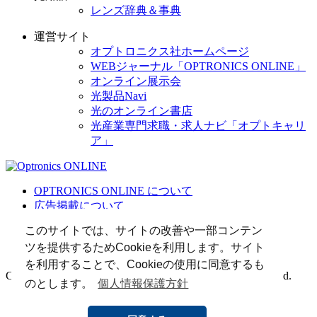
レンズ辞典＆事典
運営サイト
オプトロニクス社ホームページ
WEBジャーナル「OPTRONICS ONLINE」
オンライン展示会
光製品Navi
光のオンライン書店
光産業専門求職・求人ナビ「オプトキャリ
ア」
OPTRONICS ONLINE について
広告掲載について
運営会社
このサイトでは、サイトの改善や一部コンテン
個人情報
ツを提供するためCookieを利用します。サイト
光関連リンク集
を利用することで、Cookieの使用に同意するも
Copyright (C) 2025 The Optronics Co., Ltd. All rights reserved.
のとします。
個人情報保護方針