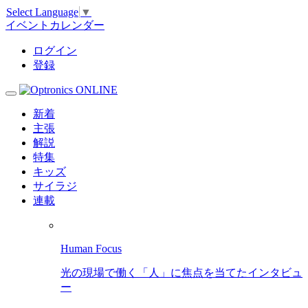
Select Language
▼
イベントカレンダー
ログイン
登録
新着
主張
解説
特集
キッズ
サイラジ
連載
Human Focus
光の現場で働く「人」に焦点を当てたインタビュ
ー