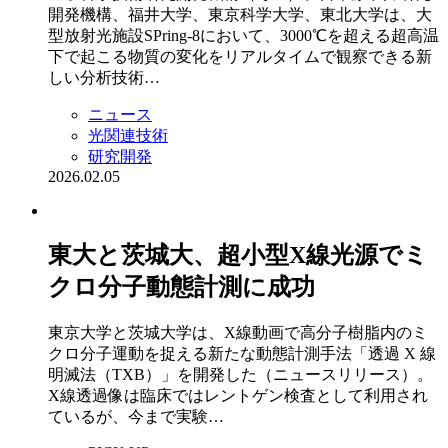
開発機構、福井大学、東京科学大学、東北大学は、大
型放射光施設SPring-8において、3000℃を超える超高温
下で起こる物質の変化をリアルタイムで観察できる新
しい分析技術…
ニュース
光関連技術
研究開発
2026.02.05
東大と茨城大、超小型X線光源でミ
クロ分子動態計測に成功
東京大学と茨城大学は、X線動画で高分子樹脂内のミ
クロ分子運動を捉える新たな動態計測手法「透過 X 線
明滅法（TXB）」を開発した（ニュースリリース）。
X線透過像は臨床ではレントゲン検査として利用され
ているが、今まで実験…