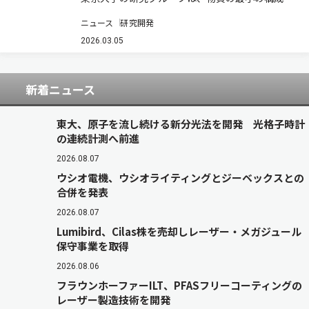
素である量子に対して成り立つ熱力学の枠組み
ニュース
研究開発
で、与えられた量子状態の詳細に一切依存せず、
最適な仕事の取り出し性能を達成する単一の熱力
2026.03.05
学的な操作が存在することを証明した（ニュース
リ…
新着ニュース
東大、原子を流し続ける新分光法を開発 光格子時計
の連続計測へ前進
2026.08.07
ウシオ電機、ウシオライティングとジーベックスとの
合併を発表
2026.08.07
Lumibird、Cilas株を売却しレーザー・メガジュール
保守事業を取得
2026.08.06
フラウンホーファーILT、PFASフリーコーティングの
レーザー製造技術を開発