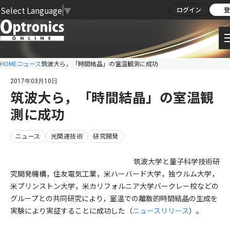
Select Language
▼
ログイン
登
HOME
ニュース
筑波大ら，「時間結晶」の室温観測に成功
2017年03月10日
筑波大ら，「時間結晶」の室温観
測に成功
ニュース
光関連技術
研究開発
筑波大学と量子科学技術研
究開発機構，住友電気工業，米ハーバード大学，独ウルム大学，
米プリンストン大学，米カリフォルニア大学バークレー校などの
グループとの共同研究により，室温での離散的時間結晶の生成を
実験により実証することに成功した（
ニュースリリース
）。