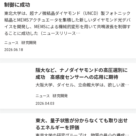
制御に成功
東北大学は、超ナノ微結晶ダイヤモンド（UNCD）製フォトニック
結晶とMEMSアクチュエータを集積した新しいダイヤモンド光デバ
イスを開発し、MEMSによる機械的変形を用いて共鳴波長を制御す
ることに成功した（ニュースリリース…
ニュース
研究開発
2026.06.18
阪大など、ナノダイヤモンドの高圧選別に
成功 高感度センサーへの応用に期待
大阪大学、ダイセル、立命館大学は、欲しい波長
で光るナノダイヤモンドだけを光の圧力（光圧）
ニュース
研究開発
で選別することに初めて成功した（ニュースリリ
ース）。 ダイヤモンドの色中心と呼ばれる構造が
2026.04.03
注目されている。これは透明なダイヤモンドに…
東大、量子状態が分からなくても取り出せ
るエネルギーを評価
東京大学の研究グループは、物質の最小の構成要