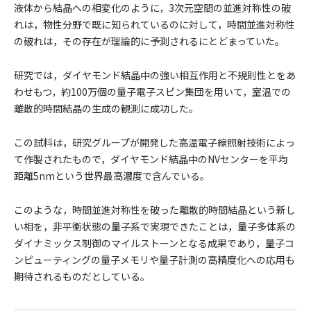
液体から結晶への相変化のように，3次元空間の並進対称性の破
れは，物性分野で既に知られているのに対して，時間並進対称性
の破れは，その存在が理論的に予測されるにとどまっていた。
研究では，ダイヤモンド結晶中の強い相互作用と不規則性とをあ
わせもつ，約100万個の量子電子スピン集団を用いて，室温での
離散的時間結晶の生成の観測に成功した。
この試料は，研究グループが開発した高温電子線照射技術によっ
て作製されたもので，ダイヤモンド結晶中のNVセンターを平均
距離5nmという世界最高濃度で含んでいる。
このような，時間並進対称性を破った離散的時間結晶という新し
い相を，非平衡状態の量子系で実現できたことは，量子多体系の
ダイナミックス制御のマイルストーンとなる成果であり，量子コ
ンピューティングの量子メモリや量子計測の高精度化への応用も
期待されるものだとしている。