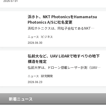
2026.07.01
浜ホト、NKT PhotonicsをHamamatsu
Photonics A/Sに社名変更
浜松ホトニクスは、同社子会社であるNKT
Photonics A/Sの社名を、2026年6月25日付で
ニュース
ビジネス
Hamamatsu Photonics A/Sに変更し、浜松ホト
ニクスグループにおけるレーザ＆ファイバ事業ユ
2026.06.30
ニットとし…
弘前大など、UAV LiDARで地すべりの地下
構造を推定
弘前大学は、ドローン搭載レーザー計測（UAV
LiDAR）で取得した地表面データから、地すべり
ニュース
研究開発
の地下にある「すべり面」の形状を推定する新た
な技術を開発したと発表した（ニュースリリー
2026.06.23
ス）。 図 ドローン×3D解析による、す…
新着ニュース