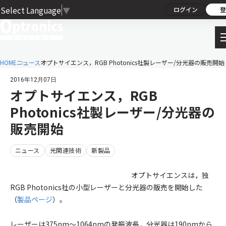
Select Language
▼
ログイン
登
HOME
ニュース
オプトサイエンス，RGB Photonics社製レーザー/分光器の販売開始
2016年12月07日
オプトサイエンス，RGB
Photonics社製レーザー/分光器の
販売開始
ニュース
光関連技術
新製品
オプトサイエンスは，独
RGB Photonics社の小型レーザーと分光器の販売を開始した
（
製品ページ
）。
レーザーは375nm～1064nmの発振波長，分光器は190nmから