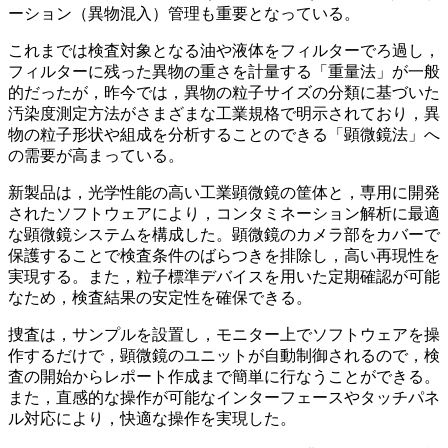
ーション（異物混入）管理も重要となっている。
これまでは検査対象となる油や液体をフィルターでろ過し，
フィルターに残った異物の重さを計量する「重量法」が一般
的だったが，昨今では，異物の粒子サイズの分類に基づいた
汚染度測定方法がさまざまな工業規格で明示されており，異
物の粒子形状や組成を分析することのできる「顕微鏡法」へ
の需要が高まっている。
新製品は，光学性能の高い工業顕微鏡の筐体と，専用に開発
されたソフトウェアにより，コンタミネーション解析に最適
な顕微鏡システムを構成した。顕微鏡のカメラ部をカバーで
保護することで検査条件のばらつきを排除し，高い再現性を
実現する。また，粒子標準デバイスを用いた定期確認が可能
なため，検査結果の安定性を確保できる。
捜査は，サンプルを設置し，モニター上でソフトウェアを操
作するだけで，顕微鏡のユニットが自動制御されるので，検
査の開始からレポート作成まで簡単に行なうことができる。
また，直感的な操作が可能なインターフェースやタッチパネ
ル対応により，快適な操作を実現した。