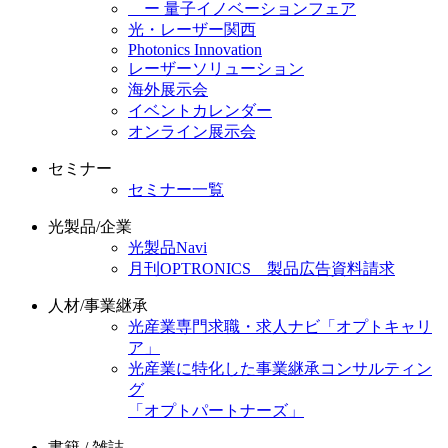
ー 量子イノベーションフェア
光・レーザー関西
Photonics Innovation
レーザーソリューション
海外展示会
イベントカレンダー
オンライン展示会
セミナー
セミナー一覧
光製品/企業
光製品Navi
月刊OPTRONICS 製品広告資料請求
人材/事業継承
光産業専門求職・求人ナビ「オプトキャリ
ア」
光産業に特化した事業継承コンサルティン
グ
「オプトパートナーズ」
書籍 / 雑誌