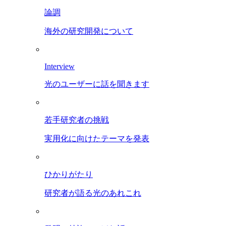
論調
海外の研究開発について
Interview
光のユーザーに話を聞きます
若手研究者の挑戦
実用化に向けたテーマを発表
ひかりがたり
研究者が語る光のあれこれ