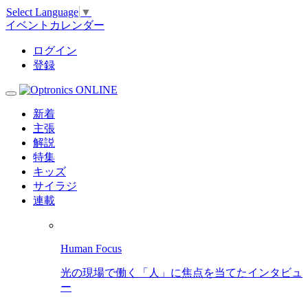
Select Language
▼
イベントカレンダー
ログイン
登録
新着
主張
解説
特集
キッズ
サイラジ
連載
Human Focus
光の現場で働く「人」に焦点を当てたインタビュ
ー