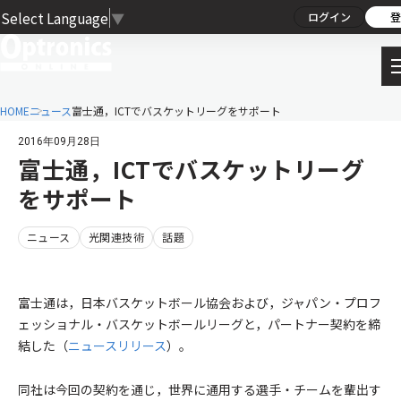
Select Language
▼
ログイン
登
HOME
ニュース
富士通，ICTでバスケットリーグをサポート
2016年09月28日
富士通，ICTでバスケットリーグ
をサポート
ニュース
光関連技術
話題
富士通は，日本バスケットボール協会および，ジャパン・プロフ
ェッショナル・バスケットボールリーグと，パートナー契約を締
結した（
ニュースリリース
）。
同社は今回の契約を通じ，世界に通用する選手・チームを輩出す