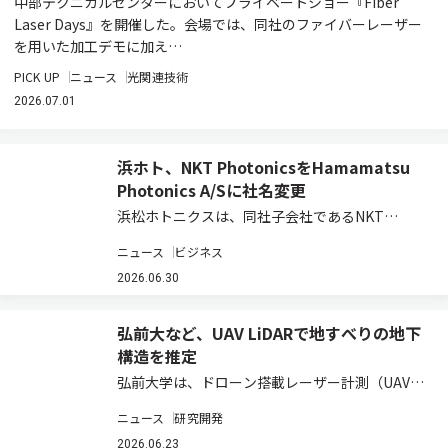
中部テクニカルセンターにおいてプライベートショー『Fiber
Laser Days』を開催した。会場では、同社のファイバーレーザー
を用いた加工デモに加え…
PICK UP
ニュース
光関連技術
2026.07.01
浜ホト、NKT PhotonicsをHamamatsu
Photonics A/Sに社名変更
浜松ホトニクスは、同社子会社であるNKT
Photonics A/Sの社名を、2026年6月25日付で
ニュース
ビジネス
Hamamatsu Photonics A/Sに変更し、浜松ホト
ニクスグループにおけるレーザ＆ファイバ事業ユ
2026.06.30
ニットとし…
弘前大など、UAV LiDARで地すべりの地下
構造を推定
弘前大学は、ドローン搭載レーザー計測（UAV
LiDAR）で取得した地表面データから、地すべり
ニュース
研究開発
の地下にある「すべり面」の形状を推定する新た
な技術を開発したと発表した（ニュースリリー
2026.06.23