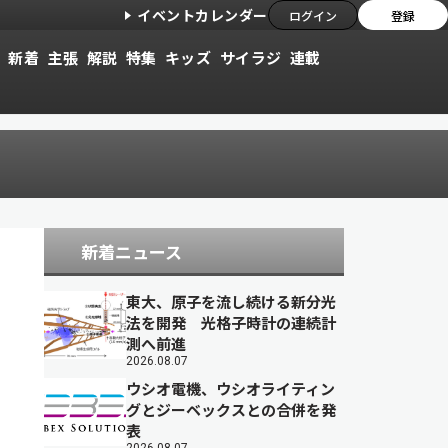
イベントカレンダー
ログイン
登録
新着
主張
解説
特集
キッズ
サイラジ
連載
新着ニュース
東大、原子を流し続ける新分光
法を開発 光格子時計の連続計
測へ前進
2026.08.07
ウシオ電機、ウシオライティン
グとジーベックスとの合併を発
表