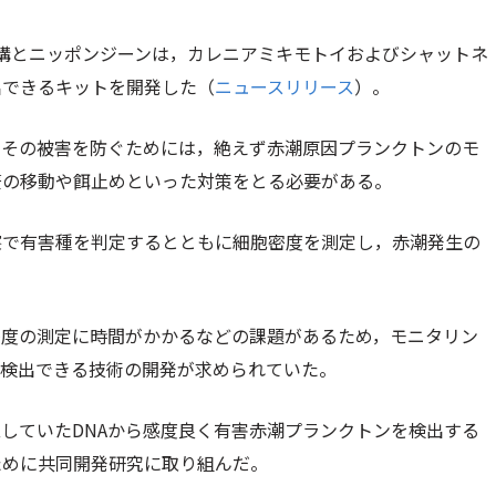
構とニッポンジーンは，カレニアミキモトイおよびシャットネ
出できるキットを開発した（
ニュースリリース
）。
，その被害を防ぐためには，絶えず赤潮原因プランクトンのモ
簀の移動や餌止めといった対策をとる必要がある。
察で有害種を判定するとともに細胞密度を測定し，赤潮発生の
密度の測定に時間がかかるなどの課題があるため，モニタリン
に検出できる技術の開発が求められていた。
していたDNAから感度良く有害赤潮プランクトンを検出する
ために共同開発研究に取り組んだ。