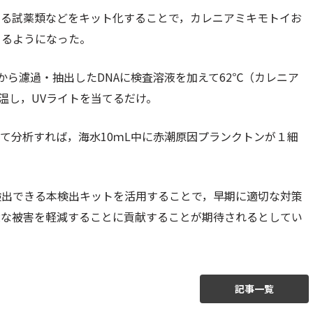
いる試薬類などをキット化することで，カレニアミキモトイお
きるようになった。
から濾過・抽出したDNAに検査溶液を加えて62℃（カレニア
温し，UVライトを当てるだけ。
て分析すれば，海水10ｍL中に赤潮原因プランクトンが１細
。
検出できる本検出キットを活用することで，早期に適切な対策
大な被害を軽減することに貢献することが期待されるとしてい
記事一覧