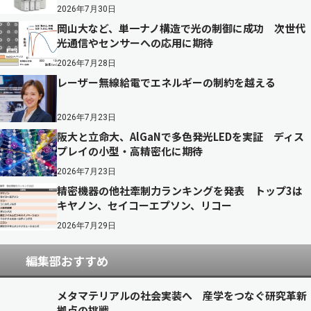
2026年7月30日
岡山大など、単一ナノ構造で光の制御に成功 次世代
光通信やセンサーへの応用に期待
2026年7月28日
レーザー無線給電でエネルギーの制約を越える
2026年7月23日
阪大と立命大、AlGaNで多色発光LEDを実証 ディス
プレイの小型・高精密化に期待
2026年7月23日
精密機器の他社牽制力ランキングを発表 トップ3は
キヤノン、セイコーエプソン、リコー
2026年7月29日
編集部おすすめ
メタマテリアルの社会実装へ 産学をつなぐ研究革新
拠点の挑戦