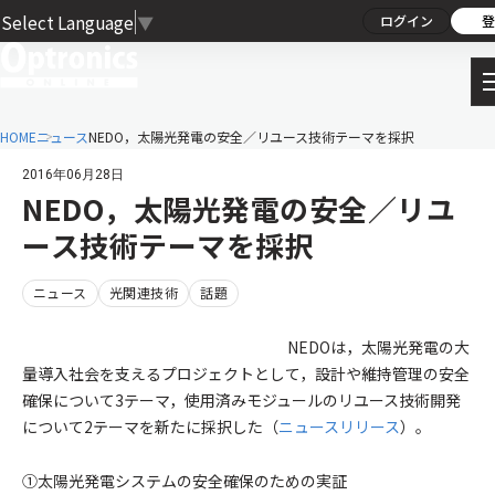
Select Language
▼
ログイン
登
HOME
ニュース
NEDO，太陽光発電の安全／リユース技術テーマを採択
2016年06月28日
NEDO，太陽光発電の安全／リユ
ース技術テーマを採択
ニュース
光関連技術
話題
NEDOは，太陽光発電の大
量導入社会を支えるプロジェクトとして，設計や維持管理の安全
確保について3テーマ，使用済みモジュールのリユース技術開発
について2テーマを新たに採択した（
ニュースリリース
）。
①太陽光発電システムの安全確保のための実証