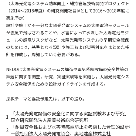
（太陽光発電システム効率向上・維持管理技術開発プロジェクト
（2014～2018年度）の研究開発項目IVとして2016～2018年度に
実施予定）
設計や施工が不十分な太陽光発電システムの太陽電池モジュール
が強風で飛ばされることや，水害によって水没した太陽電池モジ
ュールの感電リスクがなど，太陽光発電システムの早期安全確保
のためには，基準となる設計や施工および災害対応をまとめた指
針を作成し，周知していく必要がある。
NEDOは太陽光発電システムの構造や電気系統設備の安全性等の
課題に関する調査，研究，実証実験等を実施し，太陽光発電シス
テム安全確保のための設計ガイドラインを作成する。
採択テーマと委託予定先は，以下の通り。
「太陽光発電設備の安全化に関する実証試験および研究」
1
国立研究開発法人産業技術総合研究所
「耐風安全性および水害時感電防止を考慮した合理的設計手
2
一般社団法人太陽光発電協会、奥地建産株式会社