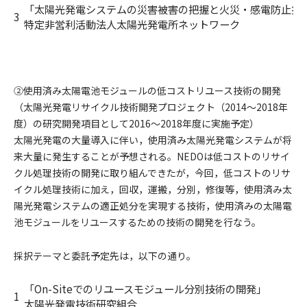
「太陽光発電システムの災害被害の把握と火災・感電防止技
3
特定非営利活動法人太陽光発電所ネットワーク
②使用済み太陽電池モジュールの低コストリユース技術の開発
（太陽光発電リサイクル技術開発プロジェクト（2014～2018年
度）の研究開発項目として2016～2018年度に実施予定）
太陽光発電の大量導入に伴い，使用済み太陽光発電システムが将
来大量に発生することが予想される。NEDOは低コストのリサイ
クル処理技術の開発に取り組んできたが，今回，低コストのリサ
イクル処理技術に加え，回収，運搬，分別，修復等，使用済み太
陽光発電システムの適正処分を実現する技術，使用済みの太陽電
池モジュールをリユースするための技術の開発を行なう。
採択テーマと委託予定先は，以下の通り。
「On-Siteでのリユースモジュール分別技術の開発」
1
太陽光発電技術研究組合