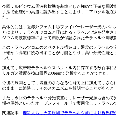
今回，ルビジウム周波数標準を基準とした極めて正確な周波
手法で正確かつ高速に読み出すことにより，エアロゾル混在
た。
具体的には，近赤外フェムト秒ファイバーレーザー光のパル
とにより，テラヘルツコムと呼ばれるテラヘルツ波を発生させ
ジウム周波数標準によって精度が保証されたテラヘルツ周波
このテラヘルツコムのスペクトル構造は，通常のテラヘルツ
正確かつ高速に読み出すことが可能となり，高い分光性能と
った。
加えて，広帯域テラヘルツスペクトル内に存在する数百本に
リルガス濃度を検出限界200ppmで分析することができた。
今後の展開として，装置のさらなる性能向上に加えて，さら
のまま」に追跡し，そのメカニズムを解明することがあると
また，今回のテラヘルツ分光装置は，レーザー光源も含めて
場や屋外といったオープンフィールドで実用化し，テラヘル
関連記事「
理科大ら，火災現場でテラヘルツ波により視界確