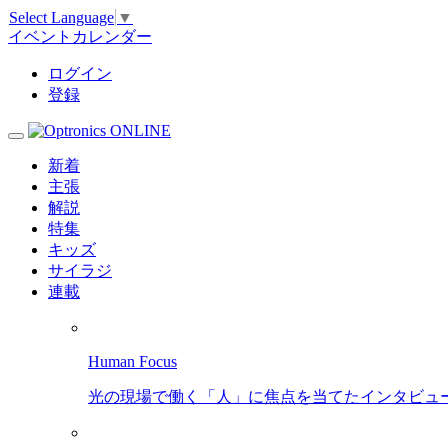
Select Language
▼
イベントカレンダー
ログイン
登録
新着
主張
解説
特集
キッズ
サイラジ
連載
Human Focus
光の現場で働く「人」に焦点を当てたインタビュ