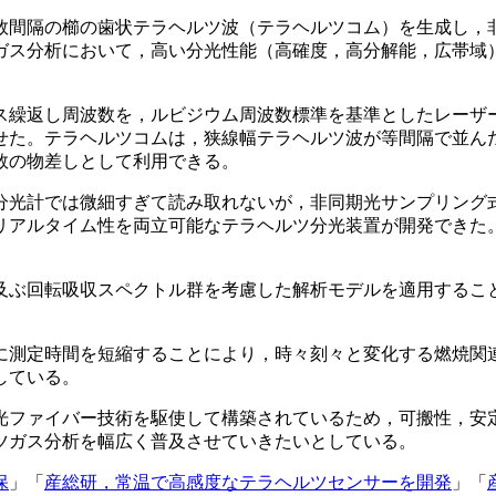
数間隔の櫛の歯状テラヘルツ波（テラヘルツコム）を生成し，
ガス分析において，高い分光性能（高確度，高分解能，広帯域
ス繰返し周波数を，ルビジウム周波数標準を基準としたレーザ
た。テラヘルツコムは，狭線幅テラヘルツ波が等間隔で並んだ櫛
数の物差しとして利用できる。
分光計では微細すぎて読み取れないが，非同期光サンプリング
リアルタイム性を両立可能なテラヘルツ分光装置が開発できた
及ぶ回転吸収スペクトル群を考慮した解析モデルを適用するこ
に測定時間を短縮することにより，時々刻々と変化する燃焼関
している。
光ファイバー技術を駆使して構築されているため，可搬性，安
ツガス分析を幅広く普及させていきたいとしている。
保
」「
産総研，常温で高感度なテラヘルツセンサーを開発
」「