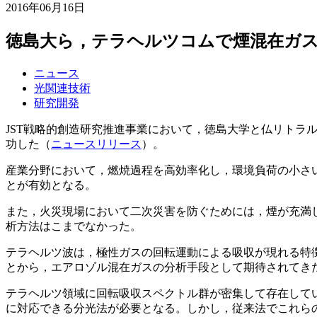
2016年06月16日
徳島大ら，テラヘルツコムで煙混在ガ
ニュース
光関連技術
研究開発
JST戦略的創造研究推進事業において，徳島大学と仏リト
功した（
ニュースリリース
）。
産業分野において，燃焼過程を高効率化し，環境負荷の小さ
とが有効となる。
また，火災現場において二次災害を防ぐためには，煙が充満
析方法はこまでなかった。
テラヘルツ波は，極性ガスの回転運動による吸収が現れる特
とから，エアロゾル混在ガスの分析手段として期待されてき
テラヘルツ領域に回転吸収スペクトル群が密集して存在して
に対応できる分光法が必要となる。しかし，従来法でこれら