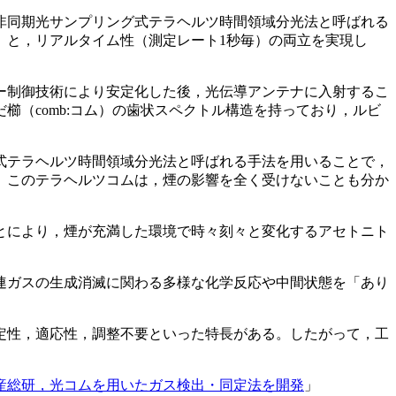
非同期光サンプリング式テラヘルツ時間領域分光法と呼ばれる
）と，リアルタイム性（測定レート1秒毎）の両立を実現し
ー制御技術により安定化した後，光伝導アンテナに入射するこ
（comb:コム）の歯状スペクトル構造を持っており，ルビ
式テラヘルツ時間領域分光法と呼ばれる手法を用いることで，
。このテラヘルツコムは，煙の影響を全く受けないことも分か
とにより，煙が充満した環境で時々刻々と変化するアセトニト
連ガスの生成消滅に関わる多様な化学反応や中間状態を「あり
定性，適応性，調整不要といった特長がある。したがって，工
産総研，光コムを用いたガス検出・同定法を開発
」