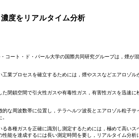
ス濃度をリアルタイム分析
ラル・コート・ド・パール大学の国際共同研究グループは，煙が
い工業プロセスを確立するためには，煙やススなどエアロゾル
した閉鎖空間で引火性ガスや有毒性ガス，有害性ガスを迅速に
徴的な周波数帯に位置し，テラヘルツ波長とエアロゾル粒子サ
た。
いる各種ガスを正確に識別し測定するためには，極めて高いス
の性能を達成するには長い測定時間を要し，リアルタイム分析