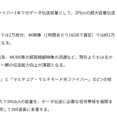
ァイバー1本でのデータ伝送容量として，2Pb/sの超大容量伝送
では1万枚分，4K映像（1時間あたり16GBで算定）では約1万
になる。
普及，4K/8K等の超高精細映像の流通など，現在よりもはるか
バー網の伝送能力向上が課題となる。
」と「マルチコア・マルチモード光ファイバー」の2つの技
り50Gb/sの容量を，データ伝送に必要な信号帯域を極限ま
して360波長に多重する。