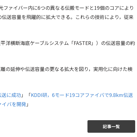
光ファイバー内に6つの異なる伝搬モードと19個のコアにより
りの伝送容量を飛躍的に拡大できる。これらの技術により，従来
洋横断海底ケーブルシステム「FASTER」）の伝送容量の約
距離の延伸や伝送容量の更なる拡大を図り，実用化に向けた検
の伝送に成功
」「
KDDI研，6モード19コアファイバで9.8km伝送
ァイバを開発
」
記事一覧