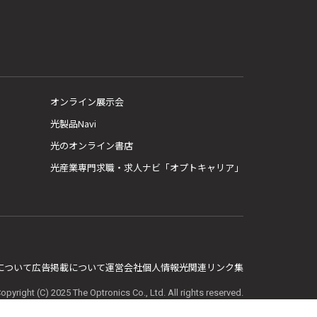
オンライン展示会
光製品Navi
光のオンライン書店
光産業専門求職・求人ナビ「オプトキャリア」
E について
広告掲載について
運営会社
個人情報
光関連リンク集
opyright (C) 2025 The Optronics Co., Ltd. All rights reserved.