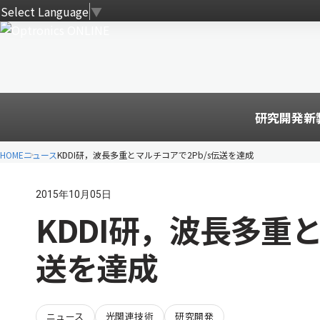
Select Language
▼
研究開発
新
HOME
ニュース
KDDI研，波長多重とマルチコアで2Pb/s伝送を達成
2015年10月05日
KDDI研，波長多重と
送を達成
ニュース
光関連技術
研究開発