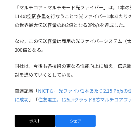
「マルチコア・マルチモード光ファイバー」は，1本の
114の空間多重を行なうことで光ファイバー1本あた
の世界最大伝送容量の約2倍となる2Pb/sを達成した。
なお，この伝送容量は商用の光ファイバーシステム（太平
200倍となる。
同社は，今後も各技術の更なる性能向上に加え，伝送
討を進めていくとしている。
関連記事「
NICTら，光ファイバ1本あたり2.15 Pb/s
に成功
」「
住友電工，125㎛クラッド8芯マルチコアフ
ポスト
シェア