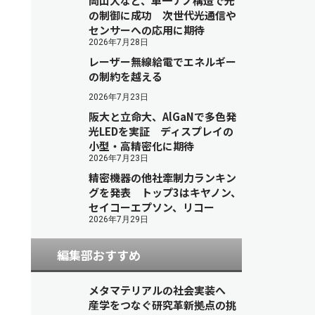
岡山大など、単一ナノ構造で光
の制御に成功 次世代光通信や
センサーへの応用に期待
2026年7月28日
レーザー無線給電でエネルギー
の制約を越える
2026年7月23日
阪大と立命大、AlGaNで多色発
光LEDを実証 ディスプレイの
小型・高精密化に期待
2026年7月23日
精密機器の他社牽制力ランキン
グを発表 トップ3はキヤノン、
セイコーエプソン、リコー
2026年7月29日
編集部おすすめ
メタマテリアルの社会実装へ
産学をつなぐ研究革新拠点の挑