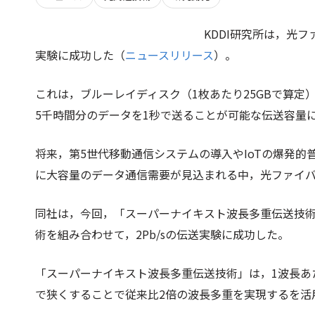
KDDI研究所は，光フ
実験に成功した（
ニュースリリース
）。
これは，ブルーレイディスク（1枚あたり25GBで算定）
5千時間分のデータを1秒で送ることが可能な伝送容量
将来，第5世代移動通信システムの導入やIoTの爆発的
に大容量のデータ通信需要が見込まれる中，光ファイ
同社は，今回，「スーパーナイキスト波長多重伝送技術
術を組み合わせて，2Pb/sの伝送実験に成功した。
「スーパーナイキスト波長多重伝送技術」は，1波長あた
で狭くすることで従来比2倍の波長多重を実現するを活用