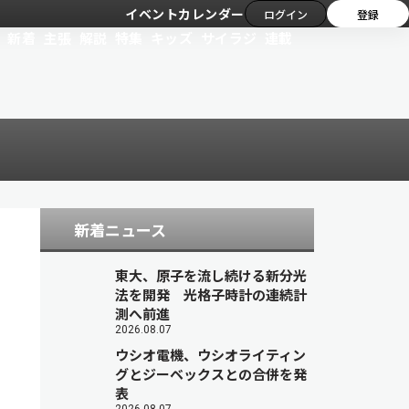
イベントカレンダー
ログイン
登録
新着
主張
解説
特集
キッズ
サイラジ
連載
新着ニュース
東大、原子を流し続ける新分光
法を開発 光格子時計の連続計
測へ前進
2026.08.07
ウシオ電機、ウシオライティン
グとジーベックスとの合併を発
表