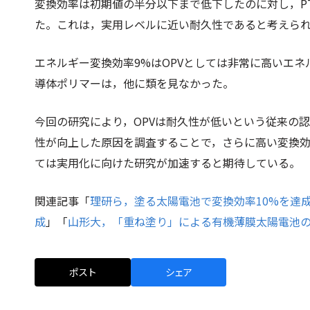
変換効率は初期値の半分以下まで低下したのに対し，PT
た。これは，実用レベルに近い耐久性であると考えら
エネルギー変換効率9%はOPVとしては非常に高いエ
導体ポリマーは，他に類を見なかった。
今回の研究により，OPVは耐久性が低いという従来の
性が向上した原因を調査することで，さらに高い変換
ては実用化に向けた研究が加速すると期待している。
関連記事「
理研ら，塗る太陽電池で変換効率10%を達
成
」「
山形大，「重ね塗り」による有機薄膜太陽電池
ポスト
シェア