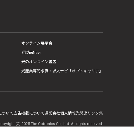
オンライン展示会
光製品Navi
光のオンライン書店
光産業専門求職・求人ナビ「オプトキャリア」
E について
広告掲載について
運営会社
個人情報
光関連リンク集
opyright (C) 2025 The Optronics Co., Ltd. All rights reserved.