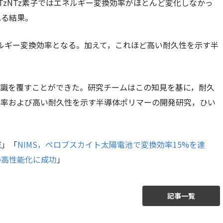
zNTz素子ではエネルギー変換効率がほとんど変化しなかっ
れる結果。
ネルギー変換効率となる。加えて，これほど高い耐久性を示す半
認識を覆すことができた。研究チームはこの知見を基に，耐久
効率および高い耐久性を示す半導体ポリマーの開発研究，ひい
成
」「
NIMS，ペロブスカイト太陽電池で変換効率15%を達
の高性能化に成功
」
記事一覧