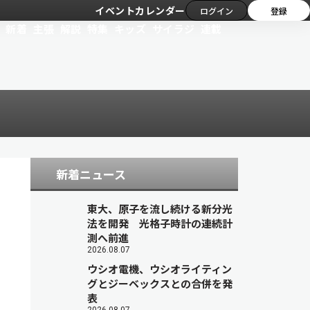
イベントカレンダー
ログイン
登録
新着
主張
解説
特集
キッズ
サイラジ
連載
新着ニュース
東大、原子を流し続ける新分光
法を開発 光格子時計の連続計
測へ前進
2026.08.07
ウシオ電機、ウシオライティン
グとジーベックスとの合併を発
表