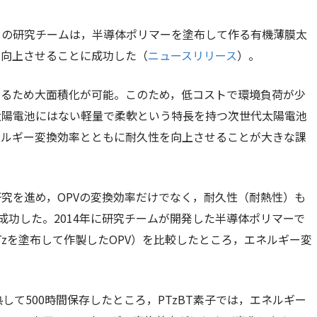
）の研究チームは，半導体ポリマーを塗布して作る有機薄膜太
に向上させることに成功した（
ニュースリリース
）。
きるため大面積化が可能。このため，低コストで環境負荷が少
太陽電池にはない軽量で柔軟という特長を持つ次世代太陽電池
ネルギー変換効率とともに耐久性を向上させることが大きな課
究を進め，OPVの変換効率だけでなく，耐久性（耐熱性）も
に成功した。2014年に研究チームが開発した半導体ポリマーで
TzNTzを塗布して作製したOPV）を比較したところ，エネルギー変
して500時間保存したところ，PTzBT素子では，エネルギー