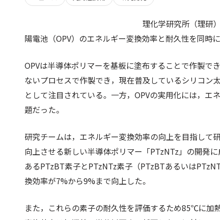
理化学研究所（理研
陽電池（OPV）のエネルギー変換効率と耐久性を同時
OPVは半導体ポリマーを基板に塗布することで作製で
ないプロセスで作製でき，現在普及しているシリコン
として注目されている。一方，OPVの実用化には，エ
題だった。
研究チームは，エネルギー変換効率の向上を目指して研
向上させる新しい半導体ポリマー「PTzNTz」の開発
あるPTzBT素子とPTzNTz素子（PTzBTあるいはP
換効率が7%から9%まで向上した。
また，これらの素子の耐久性を評価するため85℃に加熱