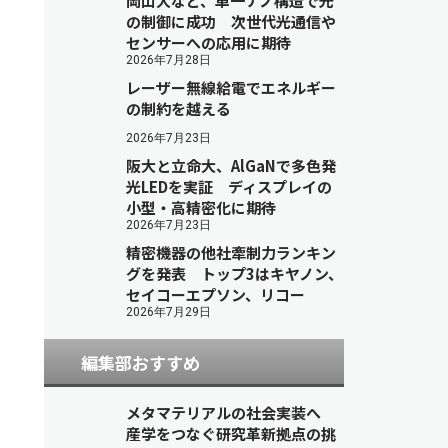
岡山大など、単一ナノ構造で光
の制御に成功 次世代光通信や
センサーへの応用に期待
2026年7月28日
レーザー無線給電でエネルギー
の制約を越える
2026年7月23日
阪大と立命大、AlGaNで多色発
光LEDを実証 ディスプレイの
小型・高精密化に期待
2026年7月23日
精密機器の他社牽制力ランキン
グを発表 トップ3はキヤノン、
セイコーエプソン、リコー
2026年7月29日
編集部おすすめ
メタマテリアルの社会実装へ
産学をつなぐ研究革新拠点の挑