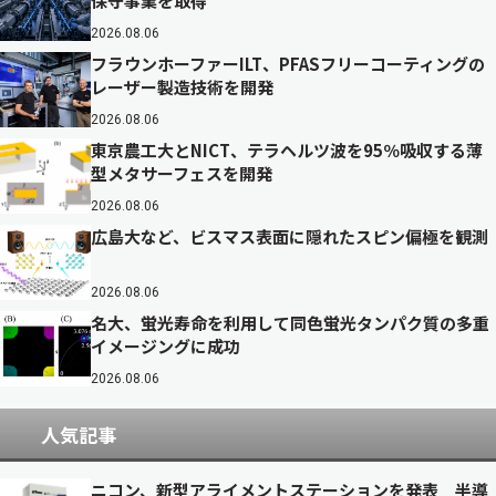
保守事業を取得
2026.08.06
フラウンホーファーILT、PFASフリーコーティングの
レーザー製造技術を開発
2026.08.06
東京農工大とNICT、テラヘルツ波を95％吸収する薄
型メタサーフェスを開発
2026.08.06
広島大など、ビスマス表面に隠れたスピン偏極を観測
2026.08.06
名大、蛍光寿命を利用して同色蛍光タンパク質の多重
イメージングに成功
2026.08.06
人気記事
ニコン、新型アライメントステーションを発表 半導