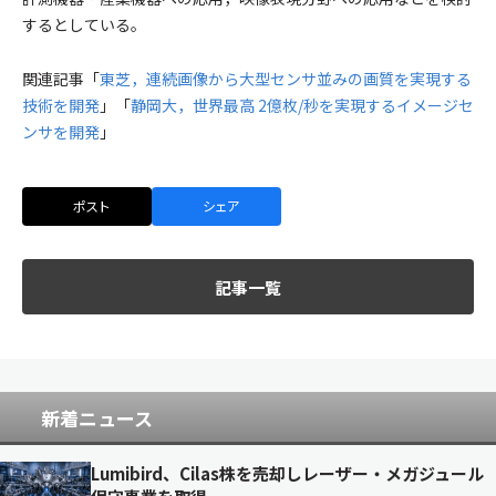
するとしている。
関連記事「
東芝，連続画像から大型センサ並みの画質を実現する
技術を開発
」「
静岡大，世界最高 2億枚/秒を実現するイメージセ
ンサを開発
」
ポスト
シェア
記事一覧
新着ニュース
Lumibird、Cilas株を売却しレーザー・メガジュール