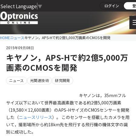
Select Language
▼
ログイン
登
HOME
ニュース
キヤノン，APS-Hで約2億5,000万画素のCMOSを開発
2015年09月08日
キヤノン，APS-Hで約2億5,000万
画素のCMOSを開発
ニュース
光関連技術
研究開発
キヤノンは，35mmフル
サイズ以下において世界最高画素数である約2億5,000万画素
（19,580×12,600画素）のAPS-HサイズのCMOSセンサーを開発
した（
ニュースリリース
）。 このセンサーを搭載したカメラを用
いて，撮影場所から約18km先を飛行する飛行機の機体文字の識
別に成功した。