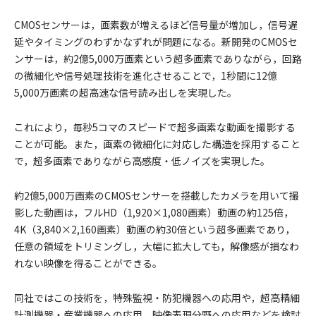
CMOSセンサーは，画素数が増えるほど信号量が増加し，信号遅
延やタイミングのわずかなずれが問題になる。新開発のCMOSセ
ンサーは，約2億5,000万画素という超多画素でありながら，回路
の微細化や信号処理技術を進化させることで，1秒間に12億
5,000万画素の超高速な信号読み出しを実現した。
これにより，毎秒5コマのスピードで超多画素な動画を撮影する
ことが可能。また，画素の微細化に対応した構造を採用すること
で，超多画素でありながら高感度・低ノイズを実現した。
約2億5,000万画素のCMOSセンサーを搭載したカメラを用いて撮
影した動画は，フルHD（1,920×1,080画素）動画の約125倍，
4K（3,840×2,160画素）動画の約30倍という超多画素であり，
任意の領域をトリミングし，大幅に拡大しても，解像感が損なわ
れない映像を得ることができる。
同社ではこの技術を，特殊監視・防犯機器への応用や，超高精細
計測機器・産業機器への応用，映像表現分野への応用などを検討