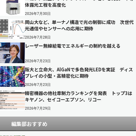
体露光工程を高度化
2026年7月30日
岡山大など、単一ナノ構造で光の制御に成功 次世代
光通信やセンサーへの応用に期待
2026年7月28日
レーザー無線給電でエネルギーの制約を越える
2026年7月23日
阪大と立命大、AlGaNで多色発光LEDを実証 ディス
プレイの小型・高精密化に期待
2026年7月23日
精密機器の他社牽制力ランキングを発表 トップ3は
キヤノン、セイコーエプソン、リコー
2026年7月29日
編集部おすすめ