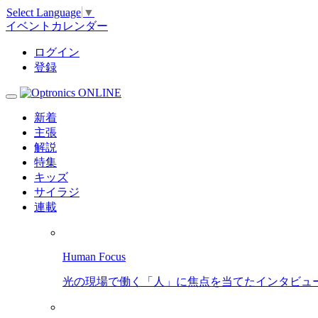
Select Language
▼
イベントカレンダー
ログイン
登録
新着
主張
解説
特集
キッズ
サイラジ
連載
Human Focus
光の現場で働く「人」に焦点を当てたインタビュ