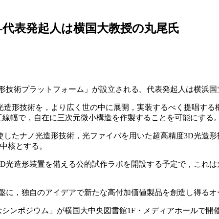
―代表発起人は横国大教授の丸尾氏
造形技術プラットフォーム」が設立される。代表発起人は横浜国
光造形技術を，より広く世の中に展開，実装するべく提唱する
工線幅で，自在に三次元微小構造を作製することを可能にする
使したナノ光造形技術，光ファイバを用いた超高精度3D光造形
を中核とする。
D光造形装置を備える公的試作ラボを開設する予定で，これは
基盤に，独自のアイデアで新たな高付加価値製品を創造し得るオ
記念シンポジウム」が横国大中央図書館1F・メディアホールで開