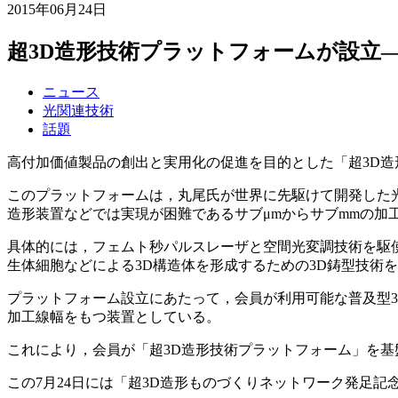
2015年06月24日
超3D造形技術プラットフォームが設立
ニュース
光関連技術
話題
高付加価値製品の創出と実用化の促進を目的とした「超3D
このプラットフォームは，丸尾氏が世界に先駆けて開発した
造形装置などでは実現が困難であるサブμmからサブmmの加
具体的には，フェムト秒パルスレーザと空間光変調技術を駆
生体細胞などによる3D構造体を形成するための3D鋳型技術
プラットフォーム設立にあたって，会員が利用可能な普及型3
加工線幅をもつ装置としている。
これにより，会員が「超3D造形技術プラットフォーム」を
この7月24日には「超3D造形ものづくりネットワーク発足