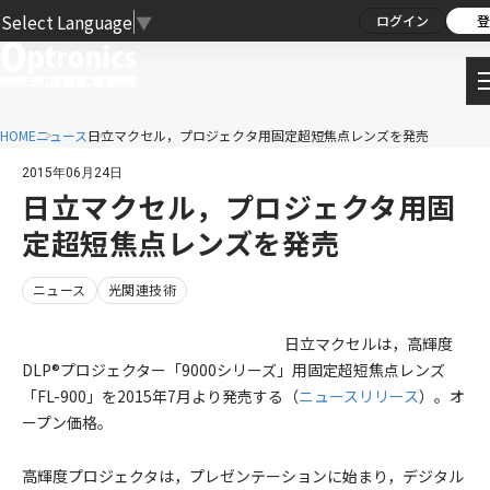
Select Language
▼
ログイン
登
HOME
ニュース
日立マクセル，プロジェクタ用固定超短焦点レンズを発売
2015年06月24日
日立マクセル，プロジェクタ用固
定超短焦点レンズを発売
ニュース
光関連技術
日立マクセルは，高輝度
DLP®プロジェクター「9000シリーズ」用固定超短焦点レンズ
「FL-900」を2015年7月より発売する（
ニュースリリース
）。オ
ープン価格。
高輝度プロジェクタは，プレゼンテーションに始まり，デジタル