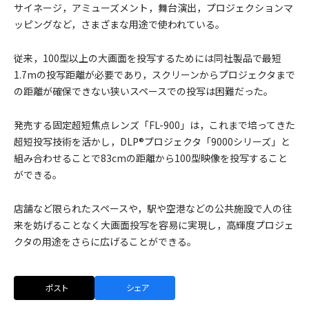
サイネージ，アミューズメント，舞台演出，プロジェクションマ
ッピングなど，さまざまな用途で使われている。
従来，100型以上の大画面を投写するためには同社製品で最短
1.7mの投写距離が必要であり，スクリーンからプロジェクタまで
の距離が確保できない狭いスペースでの投写は困難だった。
発売する固定超短焦点レンズ「FL-900」は，これまで培ってきた
超短投写技術を活かし，DLP®プロジェクタ「9000シリーズ」と
組み合わせることで83cmの距離から100型映像を投写すること
ができる。
店舗など限られたスペースや，駅や空港などの公共施設で人の往
来を妨げることなく大画面投写を容易に実現し，高輝度プロジェ
クタの用途をさらに広げることができる。
ポスト
シェア