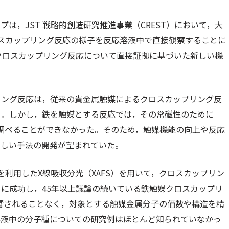
プは，JST 戦略的創造研究推進事業（CREST）において，大
るクロスカップリング反応の様子を反応溶液中で直接観察することに
クロスカップリング反応について直接証拠に基づいた新しい機
リング反応は，従来の貴金属触媒によるクロスカップリング反
る。しかし，鉄を触媒とする反応では，その常磁性のために
を調べることができなかった。そのため，触媒機能の向上や反応
新しい手法の開発が望まれていた。
線を利用したX線吸収分光（XAFS）を用いて，クロスカップリン
に成功し，45年以上議論の続いている鉄触媒クロスカップリ
影響されることなく，対象とする触媒金属分子の価数や構造を精
溶液中の分子種についての研究例はほとんど知られていなかっ