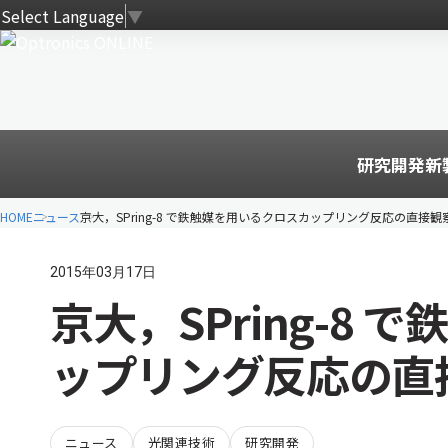
Select Language
▼
研究開発
新
HOME
ニュース
京大，SPring-8 で鉄触媒を用いるクロスカップリング反応の直接観
2015年03月17日
京大，SPring-8
ップリング反応の直
ニュース
光関連技術
研究開発