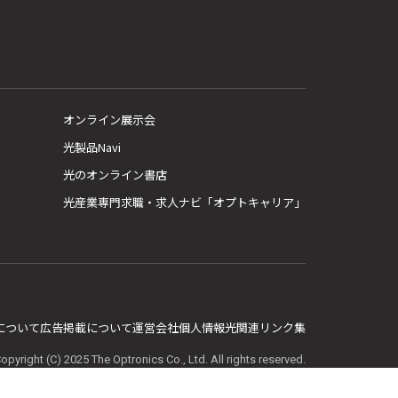
オンライン展示会
光製品Navi
光のオンライン書店
光産業専門求職・求人ナビ「オプトキャリア」
E について
広告掲載について
運営会社
個人情報
光関連リンク集
opyright (C) 2025 The Optronics Co., Ltd. All rights reserved.