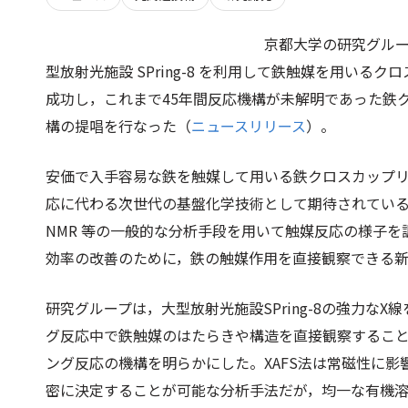
京都大学の研究グルー
型放射光施設 SPring-8 を利用して鉄触媒を用い
成功し，これまで45年間反応機構が未解明であった鉄
構の提唱を行なった（
ニュースリリース
）。
安価で入手容易な鉄を触媒して用いる鉄クロスカップ
応に代わる次世代の基盤化学技術として期待されてい
NMR 等の一般的な分析手段を用いて触媒反応の様子
効率の改善のために，鉄の触媒作用を直接観察できる
研究グループは，大型放射光施設SPring-8の強力なX
グ反応中で鉄触媒のはたらきや構造を直接観察すること
ング反応の機構を明らかにした。XAFS法は常磁性に
密に決定することが可能な分析手法だが，均一な有機