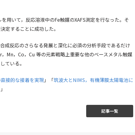
ルを用いて，反応溶液中のFe触媒のXAFS測定を行なった。そ
接決定することに成功した。
機合成反応のさらなる発展と深化に必須の分析手段であるだけ
，Mn，Co，Cu 等の元素戦略上重要な他のベースメタル触媒
としている。
の直接的な接着を実現
」「
筑波大とNIMS，有機薄膜太陽電池に
発
」
記事一覧