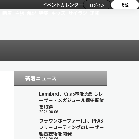
イベントカレンダー
ログイン
登録
新着
主張
解説
特集
キッズ
サイラジ
連載
新着ニュース
Lumibird、Cilas株を売却しレ
ーザー・メガジュール保守事業
を取得
2026.08.06
フラウンホーファーILT、PFAS
フリーコーティングのレーザー
製造技術を開発