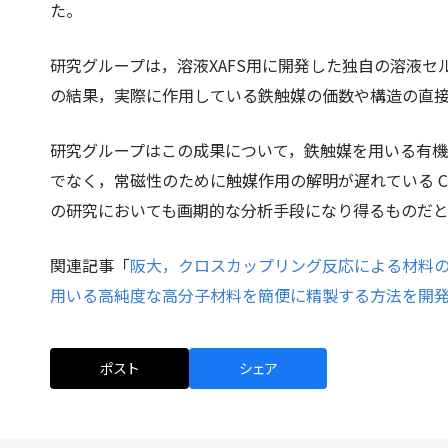
た。
研究グループは，溶液XAFS用に開発した独自の溶液セ
の結果，実際に作用している鉄触媒の価数や構造の直
研究グループはこの成果について，鉄触媒を用いる有
でなく，常磁性のために触媒作用の解明が遅れている Cr
の研究においても画期的な分析手段になり得るものだ
関連記事「
阪大，クロスカップリング反応による材料
用いる高純度な高分子材料を簡便に精製する方法を開
ポスト
シェア