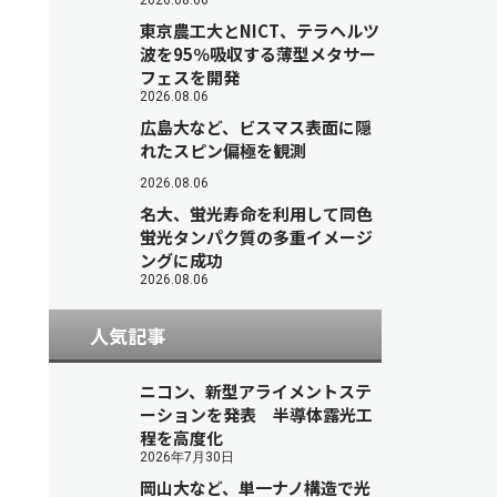
2026.08.06
東京農工大とNICT、テラヘルツ
波を95％吸収する薄型メタサー
フェスを開発
2026.08.06
広島大など、ビスマス表面に隠
れたスピン偏極を観測
2026.08.06
名大、蛍光寿命を利用して同色
蛍光タンパク質の多重イメージ
ングに成功
2026.08.06
人気記事
ニコン、新型アライメントステ
ーションを発表 半導体露光工
程を高度化
2026年7月30日
岡山大など、単一ナノ構造で光