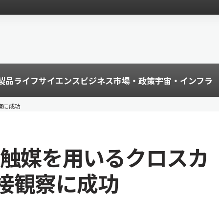
製品
ライフサイエンス
ビジネス
市場・政策
宇宙・インフラ
察に成功
 で鉄触媒を用いるクロスカ
接観察に成功