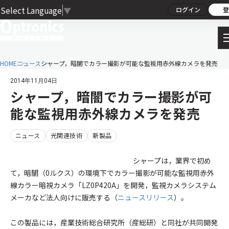
Select Language
▼
ログイン
登
HOME
ニュース
シャープ，暗闇でカラー撮影が可能な監視用赤外線カメラを発売
2014年11月04日
シャープ，暗闇でカラー撮影が可
能な監視用赤外線カメラを発売
ニュース
光関連技術
新製品
シャープは，業界で初め
て，暗闇（0ルクス）の環境下でカラー撮影が可能な監視用赤外
線カラー暗視カメラ「LZ0P420A」を開発，監視カメラシステム
メーカなど法人向けに販売する（
ニュースリリース
）。
この製品には，産業技術総合研究所（産総研）と同社が共同開発