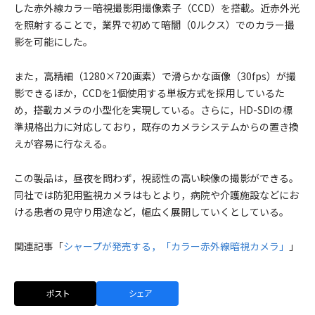
した赤外線カラー暗視撮影用撮像素子（CCD）を搭載。近赤外光
を照射することで，業界で初めて暗闇（0ルクス）でのカラー撮
影を可能にした。
また，高精細（1280×720画素）で滑らかな画像（30fps）が撮
影できるほか，CCDを1個使用する単板方式を採用しているた
め，搭載カメラの小型化を実現している。さらに，HD-SDIの標
準規格出力に対応しており，既存のカメラシステムからの置き換
えが容易に行なえる。
この製品は，昼夜を問わず，視認性の高い映像の撮影ができる。
同社では防犯用監視カメラはもとより，病院や介護施設などにお
ける患者の見守り用途など，幅広く展開していくとしている。
関連記事「
シャープが発売する，「カラー赤外線暗視カメラ」
」
ポスト
シェア