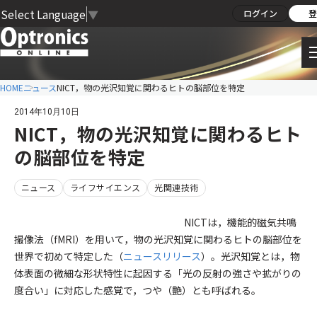
Select Language
▼
ログイン
登
HOME
ニュース
NICT，物の光沢知覚に関わるヒトの脳部位を特定
2014年10月10日
NICT，物の光沢知覚に関わるヒト
の脳部位を特定
ニュース
ライフサイエンス
光関連技術
NICTは，機能的磁気共鳴
撮像法（fMRI）を用いて，物の光沢知覚に関わるヒトの脳部位を
世界で初めて特定した（
ニュースリリース
）。光沢知覚とは，物
体表面の微細な形状特性に起因する「光の反射の強さや拡がりの
度合い」に対応した感覚で，つや（艶）とも呼ばれる。