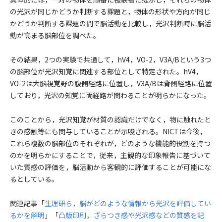
の光沢が同じかどうか判断する課題と，物体の形状や方向が同じ
かどうか判断する課題の間で脳活動を比較し，光沢判断時に脳活
動が高まる脳部位を調べた。
その結果，2つの実験で共通して，hV4，VO-2，V3A/Bという3つ
の脳部位が光沢知覚に関連する部位として特定された。hV4，
VO-2は大脳視覚野の腹側経路に位置し，V3A/Bは背側経路に位置
しており，光沢の知覚に両経路が関わることが明らかになった。
このことから，光沢知覚が材質の認識だけでなく，物に触れたと
きの感触等にも関与していることが示唆される。NICTは今後，
これら複数の脳部位のそれぞれが，どのような機能的役割を持つ
のかを明らかにすることで，従来，主観的な印象報告に基づいて
いた質感の評価を，脳活動から客観的に評価することが可能にな
るとしている。
関連記事「
生理研ら，脳がどのような情報から光沢を評価してい
るかを解明
」「
凸版印刷，ざらつき感や光沢感などの質感を記