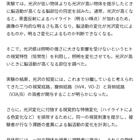
実験では，光沢が低い物体よりも光沢が高い物体を提示したとき
に脳活動が高くなる脳部位の同定を試みた。通常，光沢が高くな
ると，表面反射によるハイライト（明るい輝点）が加わるため，
画像の平均的な明るさも高くなり，脳活動の変化が光沢変化によ
るものか，明るさ変化によるものか判断できなくなる。
そこで，光沢感は照明の強さに大きな影響を受けないというヒト
の視覚特性（恒常性）を利用し，照明を変化させても，光沢が高
いときに脳活動が高くなる部位を調べた。
実験の結果，光沢の知覚には，これまで分離していると考えられ
てきた二つの視覚経路，腹側経路（hV4，VO-2）と背側経路
（V3A/B）の両者が関与することが明らかになった。
さらに，光沢変化に付随する視覚的な特徴変化（ハイライトによ
る色変化など）を排除するために，同一の視覚刺激を提示し，被
験者が行なう課題の差異による脳活動の変化を計測した。
具体的には，一対の物体を順番に被験者に提示し，それらの物体