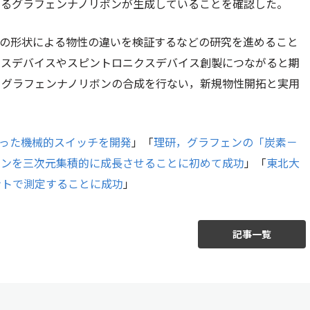
するグラフェンナノリボンが生成していることを確認した。
ジの形状による物性の違いを検証するなどの研究を進めること
クスデバイスやスピントロニクスデバイス創製につながると期
るグラフェンナノリボンの合成を行ない，新規物性開拓と実用
使った機械的スイッチを開発
」「
理研，グラフェンの「炭素－
ェンを三次元集積的に成長させることに初めて成功
」「
東北大
ントで測定することに成功
」
記事一覧