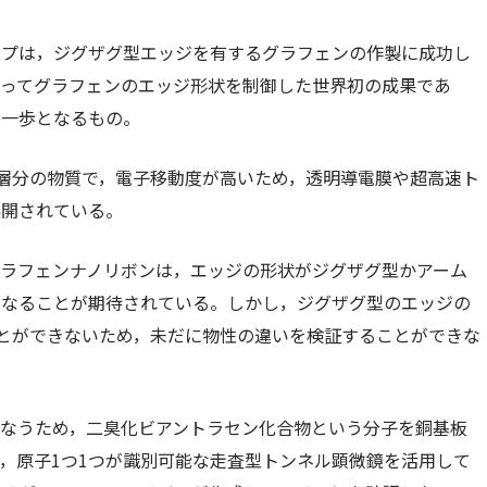
ープは，ジグザグ型エッジを有するグラフェンの作製に成功し
ってグラフェンのエッジ形状を制御した世界初の成果であ
な一歩となるもの。
層分の物質で，電子移動度が高いため，透明導電膜や超高速ト
展開されている。
グラフェンナノリボンは，エッジの形状がジグザグ型かアーム
異なることが期待されている。しかし，ジグザグ型のエッジの
とができないため，未だに物性の違いを検証することができな
行なうため，二臭化ビアントラセン化合物という分子を銅基板
後，原子1つ1つが識別可能な走査型トンネル顕微鏡を活用して