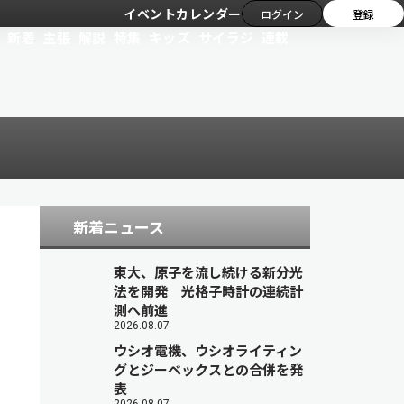
イベントカレンダー
ログイン
登録
新着
主張
解説
特集
キッズ
サイラジ
連載
新着ニュース
東大、原子を流し続ける新分光
法を開発 光格子時計の連続計
測へ前進
2026.08.07
ウシオ電機、ウシオライティン
グとジーベックスとの合併を発
表