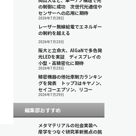
岡山大など、単一ナノ構造で光
の制御に成功 次世代光通信や
センサーへの応用に期待
2026年7月28日
レーザー無線給電でエネルギー
の制約を越える
2026年7月23日
阪大と立命大、AlGaNで多色発
光LEDを実証 ディスプレイの
小型・高精密化に期待
2026年7月23日
精密機器の他社牽制力ランキン
グを発表 トップ3はキヤノン、
セイコーエプソン、リコー
2026年7月29日
編集部おすすめ
メタマテリアルの社会実装へ
産学をつなぐ研究革新拠点の挑