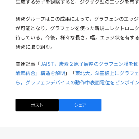
生成する分子を観察すると，ジグザグ型のエッジを有
研究グループはこの成果によって，グラフェンのエッ
が可能となり，グラフェンを使った新規エレクトロニ
待している。今後，様々な長さ，幅，エッジ状を有す
研究に取り組む。
関連記事「
JAIST，炭素２原子層厚のグラフェン膜を
酸素結合」構造を解明
」「
東北大，Si基板上にグラフ
ら，グラフェンデバイスの動作中表面電位をピンポイ
ポスト
シェア