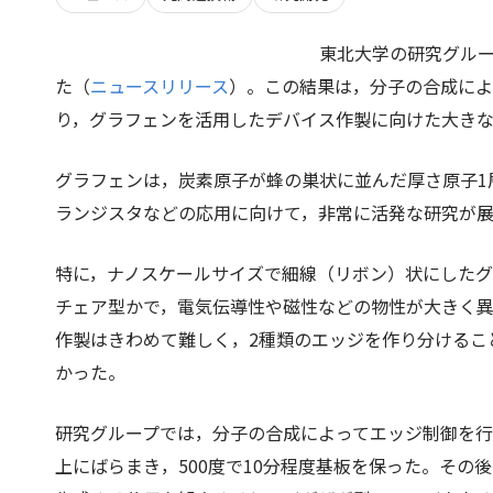
東北大学の研究グル
た（
ニュースリリース
）。この結果は，分子の合成によ
り，グラフェンを活用したデバイス作製に向けた大き
グラフェンは，炭素原子が蜂の巣状に並んだ厚さ原子1
ランジスタなどの応用に向けて，非常に活発な研究が
特に，ナノスケールサイズで細線（リボン）状にした
チェア型かで，電気伝導性や磁性などの物性が大きく
作製はきわめて難しく，2種類のエッジを作り分けるこ
かった。
研究グループでは，分子の合成によってエッジ制御を
上にばらまき，500度で10分程度基板を保った。その