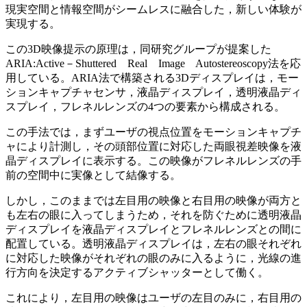
現実空間と情報空間がシームレスに融合した，新しい体験が
実現する。
この3D映像提示の原理は，同研究グループが提案した
ARIA:Active－Shuttered Real Image Autostereoscopy法を応
用している。ARIA法で構築される3Dディスプレイは，モー
ションキャプチャセンサ，液晶ディスプレイ，透明液晶ディ
スプレイ，フレネルレンズの4つの要素から構成される。
この手法では，まずユーザの視点位置をモーションキャプチ
ャにより計測し，その頭部位置に対応した両眼視差映像を液
晶ディスプレイに表示する。この映像がフレネルレンズの手
前の空間中に実像として結像する。
しかし，このままでは左目用の映像と右目用の映像が両方と
も左右の眼に入ってしまうため，それを防ぐために透明液晶
ディスプレイを液晶ディスプレイとフレネルレンズとの間に
配置している。透明液晶ディスプレイは，左右の眼それぞれ
に対応した映像がそれぞれの眼のみに入るように，光線の進
行方向を決定するアクティブシャッターとして働く。
これにより，左目用の映像はユーザの左目のみに，右目用の