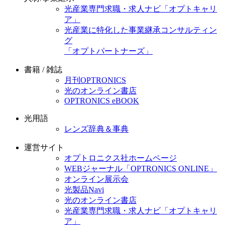
光産業専門求職・求人ナビ「オプトキャリ
ア」
光産業に特化した事業継承コンサルティン
グ
「オプトパートナーズ」
書籍 / 雑誌
月刊OPTRONICS
光のオンライン書店
OPTRONICS eBOOK
光用語
レンズ辞典＆事典
運営サイト
オプトロニクス社ホームページ
WEBジャーナル「OPTRONICS ONLINE」
オンライン展示会
光製品Navi
光のオンライン書店
光産業専門求職・求人ナビ「オプトキャリ
ア」