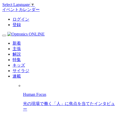
Select Language
▼
イベントカレンダー
ログイン
登録
新着
主張
解説
特集
キッズ
サイラジ
連載
Human Focus
光の現場で働く「人」に焦点を当てたインタビュ
ー