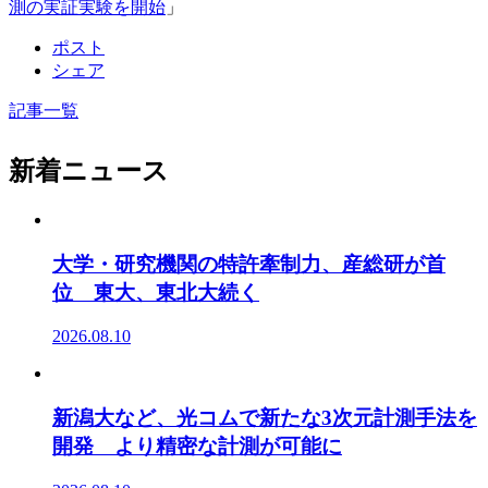
測の実証実験を開始
」
ポスト
シェア
記事一覧
新着ニュース
大学・研究機関の特許牽制力、産総研が首
位 東大、東北大続く
2026.08.10
新潟大など、光コムで新たな3次元計測手法を
開発 より精密な計測が可能に