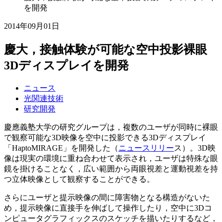
を開発
2014年09月01日
慶大，接触体験が可能な空中投影裸眼
3Dディスプレイを開発
ニュース
光関連技術
研究開発
慶應義塾大学の研究グループは，複数のユーザが同時に裸眼
で観察可能な3D映像を空中に投影できる3Dディスプレイ
「HaptoMIRAGE」を開発した（
ニュースリリー
ス）。3D映
像は現実の環境に重ね合わせて表示され，ユーザは特殊な眼
鏡を掛けることなく，広い範囲から両眼視差と運動視差を持
つ立体映像として観察することができる。
さらにユーザと提示映像の間に障害物となる構造がないた
め，提示映像に直接手を伸ばして操作したり，空中に3Dコ
ンピュータグラフィックスのスケッチを描いたりするなど，