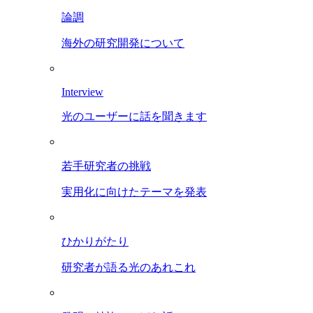
論調
海外の研究開発について
Interview
光のユーザーに話を聞きます
若手研究者の挑戦
実用化に向けたテーマを発表
ひかりがたり
研究者が語る光のあれこれ