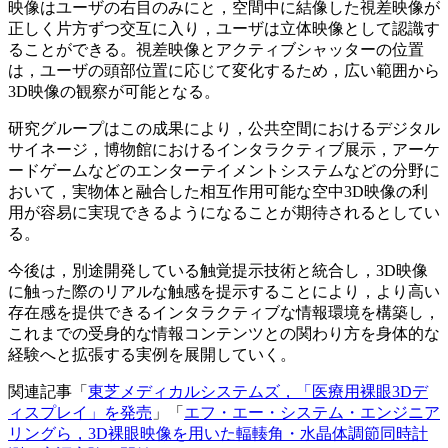
映像はユーザの右目のみにと，空間中に結像した視差映像が
正しく片方ずつ交互に入り，ユーザは立体映像として認識す
ることができる。視差映像とアクティブシャッターの位置
は，ユーザの頭部位置に応じて変化するため，広い範囲から
3D映像の観察が可能となる。
研究グループはこの成果により，公共空間におけるデジタル
サイネージ，博物館におけるインタラクティブ展示，アーケ
ードゲームなどのエンターテイメントシステムなどの分野に
おいて，実物体と融合した相互作用可能な空中3D映像の利
用が容易に実現できるようになることが期待されるとしてい
る。
今後は，別途開発している触覚提示技術と統合し，3D映像
に触った際のリアルな触感を提示することにより，より高い
存在感を提供できるインタラクティブな情報環境を構築し，
これまでの受身的な情報コンテンツとの関わり方を身体的な
経験へと拡張する実例を展開していく。
関連記事「
東芝メディカルシステムズ，「医療用裸眼3Dデ
ィスプレイ」を発売
」「
エフ・エー・システム・エンジニア
リングら，3D裸眼映像を用いた輻輳角・水晶体調節同時計