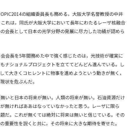
OPIC2014の組織委員長も務める，大阪大学名誉教授の中井
。これは，同氏が大阪大学において長年にわたるレーザ核融合
会の会長として日本の光学分野の発展に尽力した功績が認めら
会会長を5年間務めた中で強く感じたのは，光技術が確実に
界もナショナルプロジェクトを立ててどんどん進んでいる。し
として大きくコヒレントに物事を進めようという動きが無く，
の現状を危ぶんだ。
が無いと日本の将来が無い。人類の将来が無い。石油資源だけ
油が無ければああはなっていなかったと思う。レーザに限ら
課題だ。これが無くては絶対に将来は無いと信じている。その
術の重要性を説くと共に，その将来に大きな期待を寄せた。