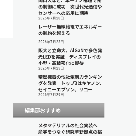
岡山大など、単一ナノ構造で光
の制御に成功 次世代光通信や
センサーへの応用に期待
2026年7月28日
レーザー無線給電でエネルギー
の制約を越える
2026年7月23日
阪大と立命大、AlGaNで多色発
光LEDを実証 ディスプレイの
小型・高精密化に期待
2026年7月23日
精密機器の他社牽制力ランキン
グを発表 トップ3はキヤノン、
セイコーエプソン、リコー
2026年7月29日
編集部おすすめ
メタマテリアルの社会実装へ
産学をつなぐ研究革新拠点の挑