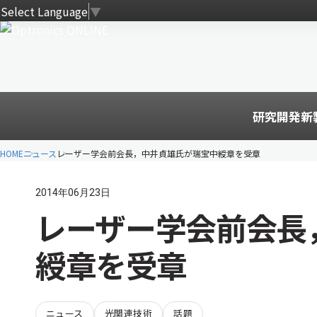
Select Language
▼
研究開発
新
HOME
ニュース
レーザー学会前会長，中井貞雄氏が瑞宝中綬章を受章
2014年06月23日
レーザー学会前会長
綬章を受章
ニュース
光関連技術
話題