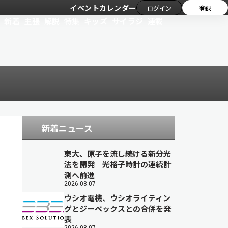
イベントカレンダー
ログイン
登録
新着
主張
解説
特集
キッズ
サイラジ
連載
新着ニュース
東大、原子を流し続ける新分光
法を開発 光格子時計の連続計
測へ前進
2026.08.07
ウシオ電機、ウシオライティン
グとジーベックスとの合併を発
表