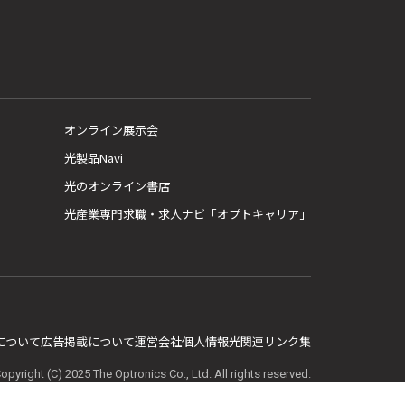
オンライン展示会
光製品Navi
光のオンライン書店
光産業専門求職・求人ナビ「オプトキャリア」
E について
広告掲載について
運営会社
個人情報
光関連リンク集
opyright (C) 2025 The Optronics Co., Ltd. All rights reserved.