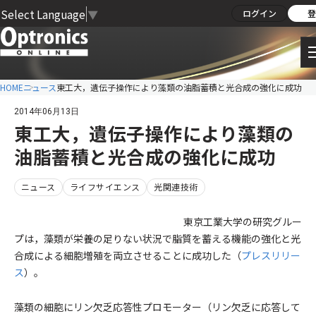
Select Language
▼
ログイン
登
HOME
ニュース
東工大，遺伝子操作により藻類の油脂蓄積と光合成の強化に成功
2014年06月13日
東工大，遺伝子操作により藻類の
油脂蓄積と光合成の強化に成功
ニュース
ライフサイエンス
光関連技術
東京工業大学の研究グルー
プは，藻類が栄養の足りない状況で脂質を蓄える機能の強化と光
合成による細胞増殖を両立させることに成功した（
プレスリリー
ス
）。
藻類の細胞にリン欠乏応答性プロモーター（リン欠乏に応答して