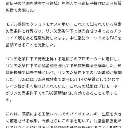
遺伝子の発現を誘導する領域）を導入する遺伝子操作による形質
転換で実現した。
モデル藻類のクラミドモナスを用い，これまで知られている窒素
欠乏条件とは異なり，リン欠乏条件下では光合成の場であるチラ
コイド膜をある程度維持したまま，中性脂肪の一つであるTAGを
蓄積できることを見出した。
リン欠乏条件下で発現上昇する遺伝子のプロモーターに着目し，
リン欠乏条件下で油脂蓄積を強化する形質転換系を構築した。形
質転換株では野生株と比べ，リン欠乏条件下でのTAG蓄積が増加
した。TAGにはTAG合成酵素であるDGTT4が基質として好むオ
レイン酸が多く取り込まれていた。これらの結果はプロモーター
がリン欠乏条件下でのTAG蓄積強化に有効であることを示すも
の。
これは，藻類による工業レベルでのバイオエネルギー生産を大き
く前進させる成果。今後さらにこの系を用いて，油脂蓄積強化だ
けではなく油脂に含まれる脂肪酸の種類を操作することが期待さ