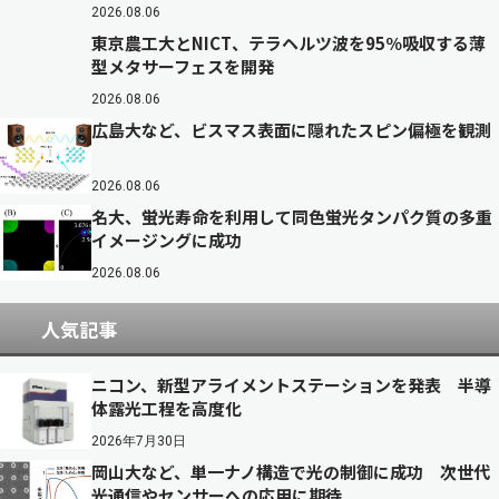
2026.08.06
東京農工大とNICT、テラヘルツ波を95％吸収する薄
型メタサーフェスを開発
2026.08.06
広島大など、ビスマス表面に隠れたスピン偏極を観測
2026.08.06
名大、蛍光寿命を利用して同色蛍光タンパク質の多重
イメージングに成功
2026.08.06
人気記事
ニコン、新型アライメントステーションを発表 半導
体露光工程を高度化
2026年7月30日
岡山大など、単一ナノ構造で光の制御に成功 次世代
光通信やセンサーへの応用に期待