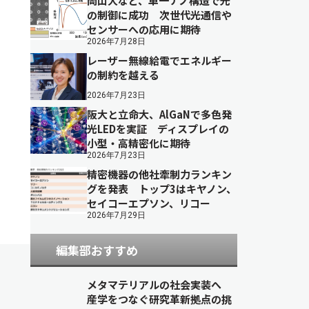
岡山大など、単一ナノ構造で光
の制御に成功 次世代光通信や
センサーへの応用に期待
2026年7月28日
レーザー無線給電でエネルギー
の制約を越える
2026年7月23日
阪大と立命大、AlGaNで多色発
光LEDを実証 ディスプレイの
小型・高精密化に期待
2026年7月23日
精密機器の他社牽制力ランキン
グを発表 トップ3はキヤノン、
セイコーエプソン、リコー
2026年7月29日
編集部おすすめ
メタマテリアルの社会実装へ
産学をつなぐ研究革新拠点の挑