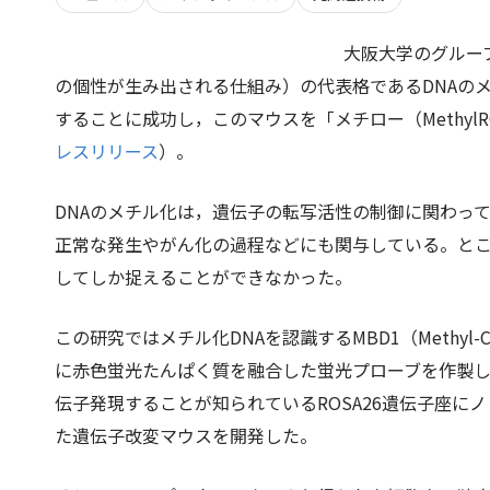
大阪大学のグルー
の個性が生み出される仕組み）の代表格であるDNAの
することに成功し，このマウスを「メチロー（MethylRO：meth
レスリリース
）。
DNAのメチル化は，遺伝子の転写活性の制御に関わっ
正常な発生やがん化の過程などにも関与している。と
してしか捉えることができなかった。
この研究ではメチル化DNAを認識するMBD1（Methyl-CpG 
に赤色蛍光たんぱく質を融合した蛍光プローブを作製
伝子発現することが知られているROSA26遺伝子座に
た遺伝子改変マウスを開発した。