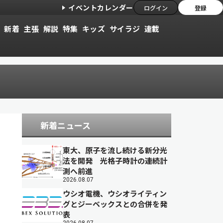
イベントカレンダー
ログイン
登録
新着
主張
解説
特集
キッズ
サイラジ
連載
新着ニュース
東大、原子を流し続ける新分光
法を開発 光格子時計の連続計
測へ前進
2026.08.07
ウシオ電機、ウシオライティン
グとジーベックスとの合併を発
表