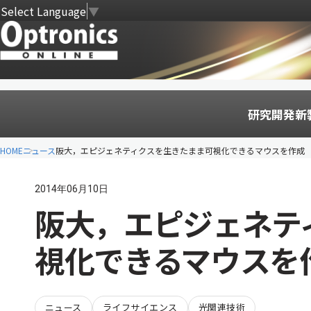
Select Language
▼
研究開発
新
HOME
ニュース
阪大，エピジェネティクスを生きたまま可視化できるマウスを作成
2014年06月10日
阪大，エピジェネテ
視化できるマウスを
ニュース
ライフサイエンス
光関連技術