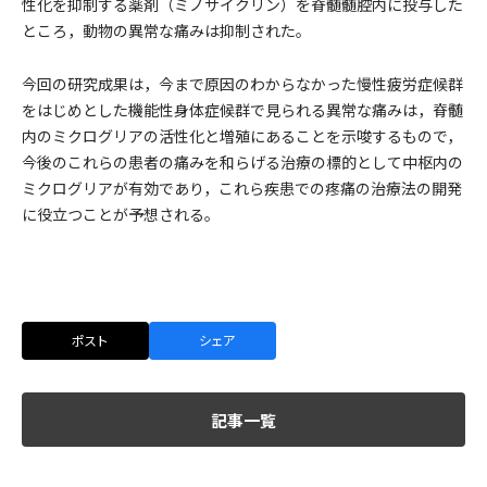
性化を抑制する薬剤（ミノサイクリン）を脊髄髄腔内に投与した
ところ，動物の異常な痛みは抑制された。
今回の研究成果は，今まで原因のわからなかった慢性疲労症候群
をはじめとした機能性身体症候群で見られる異常な痛みは，脊髄
内のミクログリアの活性化と増殖にあることを示唆するもので，
今後のこれらの患者の痛みを和らげる治療の標的として中枢内の
ミクログリアが有効であり，これら疾患での疼痛の治療法の開発
に役立つことが予想される。
ポスト
シェア
記事一覧