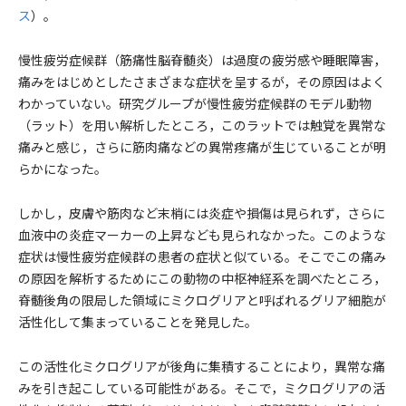
ス
）。
慢性疲労症候群（筋痛性脳脊髄炎）は過度の疲労感や睡眠障害，
痛みをはじめとしたさまざまな症状を呈するが，その原因はよく
わかっていない。研究グループが慢性疲労症候群のモデル動物
（ラット）を用い解析したところ，このラットでは触覚を異常な
痛みと感じ，さらに筋肉痛などの異常疼痛が生じていることが明
らかになった。
しかし，皮膚や筋肉など末梢には炎症や損傷は見られず，さらに
血液中の炎症マーカーの上昇なども見られなかった。このような
症状は慢性疲労症候群の患者の症状と似ている。そこでこの痛み
の原因を解析するためにこの動物の中枢神経系を調べたところ，
脊髄後角の限局した領域にミクログリアと呼ばれるグリア細胞が
活性化して集まっていることを発見した。
この活性化ミクログリアが後角に集積することにより，異常な痛
みを引き起こしている可能性がある。そこで，ミクログリアの活