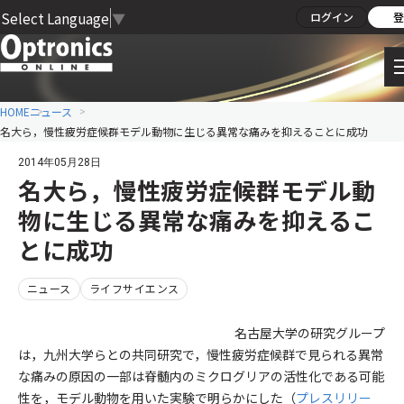
Select Language
▼
ログイン
登
HOME
ニュース
名大ら，慢性疲労症候群モデル動物に生じる異常な痛みを抑えることに成功
2014年05月28日
名大ら，慢性疲労症候群モデル動
物に生じる異常な痛みを抑えるこ
とに成功
ニュース
ライフサイエンス
名古屋大学の研究グループ
は，九州大学らとの共同研究で，慢性疲労症候群で見られる異常
な痛みの原因の一部は脊髄内のミクログリアの活性化である可能
性を，モデル動物を用いた実験で明らかにした（
プレスリリー