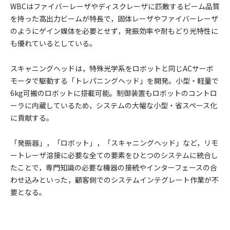
WBCはファイバーレーザやディスクレーザに匹敵するビーム品質
を持った高出力ビームが特長で，固体レーザやファイバーレーザ
のようにゲイン媒体を必要とせず，発振効率や耐もどり光特性に
も優れているとしている。
スキャニングヘッドは，特殊光学系をロボットと同じACサーボ
モータで駆動する「トレパニングヘッド」を開発。小型・軽量で
6kg可搬のロボットに搭載可能。制御装置もロボットのコントロ
ーラに内蔵しているため，システムの大幅な小型・省スペース化
に貢献する。
「発振器」，「ロボット」，「スキャニングヘッド」など，リモ
ートレーザ溶接に必要な全ての要素をひとつのシステムに統合し
たことで，専門知識の必要な機器の接続やインターフェースの合
わせ込みといった，顧客側でのシステムインテグレート作業が不
要となる。