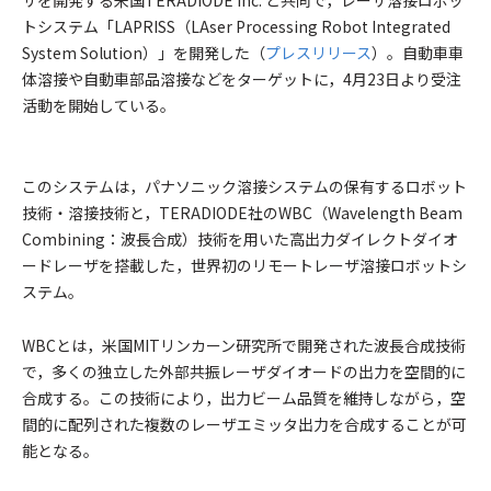
ザを開発する米国TERADIODE Inc. と共同で，レーザ溶接ロボッ
トシステム「LAPRISS（LAser Processing Robot Integrated
System Solution）」を開発した（
プレスリリース
）。自動車車
体溶接や自動車部品溶接などをターゲットに，4月23日より受注
活動を開始している。
このシステムは，パナソニック溶接システムの保有するロボット
技術・溶接技術と，TERADIODE社のWBC（Wavelength Beam
Combining：波長合成）技術を用いた高出力ダイレクトダイオ
ードレーザを搭載した，世界初のリモートレーザ溶接ロボットシ
ステム。
WBCとは，米国MITリンカーン研究所で開発された波長合成技術
で，多くの独立した外部共振レーザダイオードの出力を空間的に
合成する。この技術により，出力ビーム品質を維持しながら，空
間的に配列された複数のレーザエミッタ出力を合成することが可
能となる。