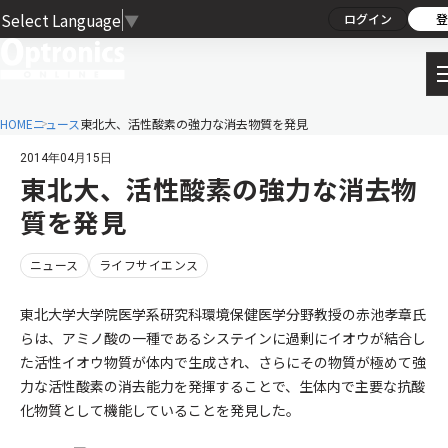
Select Language
▼
ログイン
登
HOME
ニュース
東北大、活性酸素の強力な消去物質を発見
2014年04月15日
東北大、活性酸素の強力な消去物
質を発見
ニュース
ライフサイエンス
東北大学大学院医学系研究科環境保健医学分野教授の赤池孝章氏
らは、アミノ酸の一種であるシステインに過剰にイオウが結合し
た活性イオウ物質が体内で生成され、さらにその物質が極めて強
力な活性酸素の消去能力を発揮することで、生体内で主要な抗酸
化物質として機能していることを発見した。