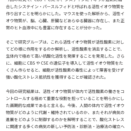
合したシステイン・パースルフィドと呼ばれる活性イオウ物質を
作り出すことを明らかにした。マウスを使った解析から、活性イ
オウ物質が、脳、心臓、肝臓などあらゆる臓器に存在し、また正
常のヒト血液中にも豊富に存在することが分かった。
そこで研究グループは、これら活性イオウ物質が活性酸素に対し
てどの様に作用をするのか解析し、活性酸素を消去することで、
生体内で極めて高い抗酸化活性を発揮することを発見した。さら
に、細胞に CBS や CSE の遺伝子を導入して活性イオウ物質をた
くさん作らせると、細胞が活性酸素の毒性によって障害を受けず
強い酸化ストレス抵抗性を獲得することが確認された。
今回の研究結果は、活性イオウ物質が体内で活性酸素の働きをコ
ントロールする極めて重要な役割を担っていることを明らかにし
た画期的な成果であると言える。今後、人間の体内で活性イオウ
物質がどのように代謝・維持されているのか、またそれが病気の
進展をどのように制御するのかを解明することで、酸化ストレス
に関連する多くの病気の新しい予防法・診断法・治療法の確立へ