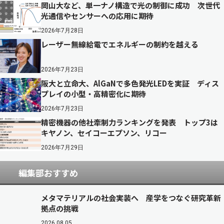
岡山大など、単一ナノ構造で光の制御に成功 次世代
光通信やセンサーへの応用に期待
2026年7月28日
レーザー無線給電でエネルギーの制約を越える
2026年7月23日
阪大と立命大、AlGaNで多色発光LEDを実証 ディス
プレイの小型・高精密化に期待
2026年7月23日
精密機器の他社牽制力ランキングを発表 トップ3は
キヤノン、セイコーエプソン、リコー
2026年7月29日
編集部おすすめ
メタマテリアルの社会実装へ 産学をつなぐ研究革新
拠点の挑戦
2026.08.05