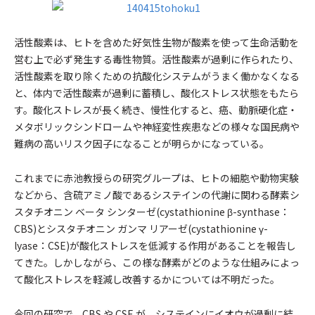
活性酸素は、ヒトを含めた好気性生物が酸素を使って生命活動を
営む上で必ず発生する毒性物質。活性酸素が過剰に作られたり、
活性酸素を取り除くための抗酸化システムがうまく働かなくなる
と、体内で活性酸素が過剰に蓄積し、酸化ストレス状態をもたら
す。酸化ストレスが長く続き、慢性化すると、癌、動脈硬化症・
メタボリックシンドロームや神経変性疾患などの様々な国民病や
難病の高いリスク因子になることが明らかになっている。
これまでに赤池教授らの研究グループは、ヒトの細胞や動物実験
などから、含硫アミノ酸であるシステインの代謝に関わる酵素シ
スタチオニン ベータ シンターゼ(cystathionine β-synthase：
CBS)とシスタチオニン ガンマ リアーゼ(cystathionine γ-
lyase：CSE)が酸化ストレスを低減する作用があることを報告し
てきた。しかしながら、この様な酵素がどのような仕組みによっ
て酸化ストレスを軽減し改善するかについては不明だった。
今回の研究で、CBS や CSE が、システインにイオウが過剰に結