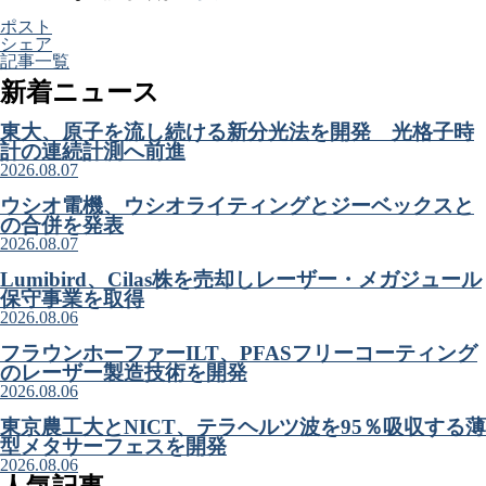
ポスト
シェア
記事一覧
新着ニュース
東大、原子を流し続ける新分光法を開発 光格子時
計の連続計測へ前進
2026.08.07
ウシオ電機、ウシオライティングとジーベックスと
の合併を発表
2026.08.07
Lumibird、Cilas株を売却しレーザー・メガジュール
保守事業を取得
2026.08.06
フラウンホーファーILT、PFASフリーコーティング
のレーザー製造技術を開発
2026.08.06
東京農工大とNICT、テラヘルツ波を95％吸収する薄
型メタサーフェスを開発
2026.08.06