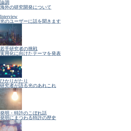
論調
海外の研究開発について
Interview
光のユーザーに話を聞きます
若手研究者の挑戦
実用化に向けたテーマを発表
ひかりがたり
研究者が語る光のあれこれ
発明・特許のこぼれ話
発明にまつわる特許の歴史