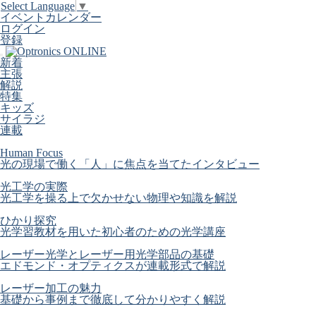
Select Language
▼
イベントカレンダー
ログイン
登録
新着
主張
解説
特集
キッズ
サイラジ
連載
Human Focus
光の現場で働く「人」に焦点を当てたインタビュー
光工学の実際
光工学を操る上で欠かせない物理や知識を解説
ひかり探究
光学習教材を用いた初心者のための光学講座
レーザー光学とレーザー用光学部品の基礎
エドモンド・オプティクスが連載形式で解説
レーザー加工の魅力
基礎から事例まで徹底して分かりやすく解説