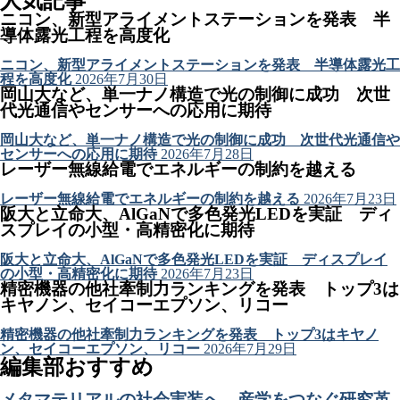
人気記事
ニコン、新型アライメントステーションを発表 半
導体露光工程を高度化
ニコン、新型アライメントステーションを発表 半導体露光工
程を高度化
2026年7月30日
岡山大など、単一ナノ構造で光の制御に成功 次世
代光通信やセンサーへの応用に期待
岡山大など、単一ナノ構造で光の制御に成功 次世代光通信や
センサーへの応用に期待
2026年7月28日
レーザー無線給電でエネルギーの制約を越える
レーザー無線給電でエネルギーの制約を越える
2026年7月23日
阪大と立命大、AlGaNで多色発光LEDを実証 ディ
スプレイの小型・高精密化に期待
阪大と立命大、AlGaNで多色発光LEDを実証 ディスプレイ
の小型・高精密化に期待
2026年7月23日
精密機器の他社牽制力ランキングを発表 トップ3は
キヤノン、セイコーエプソン、リコー
精密機器の他社牽制力ランキングを発表 トップ3はキヤノ
ン、セイコーエプソン、リコー
2026年7月29日
編集部おすすめ
メタマテリアルの社会実装へ 産学をつなぐ研究革