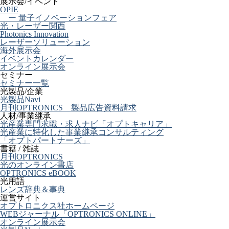
展示会/イベント
OPIE
ー 量子イノベーションフェア
光・レーザー関西
Photonics Innovation
レーザーソリューション
海外展示会
イベントカレンダー
オンライン展示会
セミナー
セミナー一覧
光製品/企業
光製品Navi
月刊OPTRONICS 製品広告資料請求
人材/事業継承
光産業専門求職・求人ナビ「オプトキャリア」
光産業に特化した事業継承コンサルティング
「オプトパートナーズ」
書籍 / 雑誌
月刊OPTRONICS
光のオンライン書店
OPTRONICS eBOOK
光用語
レンズ辞典＆事典
運営サイト
オプトロニクス社ホームページ
WEBジャーナル「OPTRONICS ONLINE」
オンライン展示会