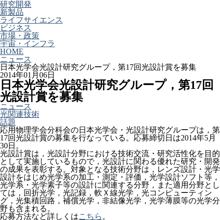
研究開発
新製品
ライフサイエンス
ビジネス
市場・政策
宇宙・インフラ
HOME
ニュース
日本光学会光設計研究グループ，第17回光設計賞を募集
2014年01月06日
日本光学会光設計研究グループ，第17回
光設計賞を募集
ニュース
光関連技術
話題
応用物理学会分科会の日本光学会・光設計研究グループは，第
17回光設計賞の募集を行なっている。応募締切日は2014年5月
30日。
光設計賞は，光設計分野における技術交流・研究活性化を目的
として実施しているもので，光設計に関わる優れた研究・開発
の成果を表彰する。対象となる技術分野は，レンズ設計・光学
設計をはじめ光学系の加工・測定・評価，光学設計ソフト等，
光学系・光学素子等の設計に関連する分野，また適用分野とし
ては，回折光学，光記録，軟Ｘ線光学，光コンピューティン
グ，光集積回路，補償光学，非結像光学，光学薄膜等の光学分
野も含まれる。
応募方法など詳しくは
こちら
。