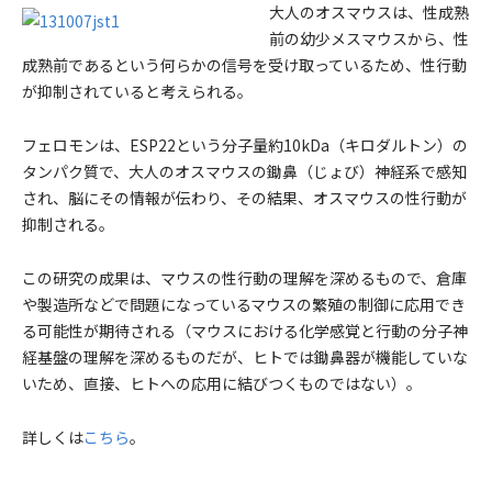
大人のオスマウスは、性成熟
前の幼少メスマウスから、性
成熟前であるという何らかの信号を受け取っているため、性行動
が抑制されていると考えられる。
フェロモンは、ESP22という分子量約10kDa（キロダルトン）の
タンパク質で、大人のオスマウスの鋤鼻（じょび）神経系で感知
され、脳にその情報が伝わり、その結果、オスマウスの性行動が
抑制される。
この研究の成果は、マウスの性行動の理解を深めるもので、倉庫
や製造所などで問題になっているマウスの繁殖の制御に応用でき
る可能性が期待される（マウスにおける化学感覚と行動の分子神
経基盤の理解を深めるものだが、ヒトでは鋤鼻器が機能していな
いため、直接、ヒトへの応用に結びつくものではない）。
詳しくは
こちら
。