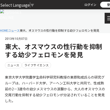
Select Language
▼
ログイン
登
HOME
ニュース
東大、オスマウスの性行動を抑制する幼少フェロモンを発見
2013年10月07日
東大、オスマウスの性行動を抑制
する幼少フェロモンを発見
ニュース
ライフサイエンス
東京大学大学院農学生命科学研究科教授の東原和成氏らの研究グ
ループは、ハーバード大学、アーヘン工科大学と共同で、性成熟
前の2－3週令の幼少メスマウスの涙腺から、大人のオスマウスの
交尾行動を抑制する幼少フェロモンが分泌されていることを発見
した。