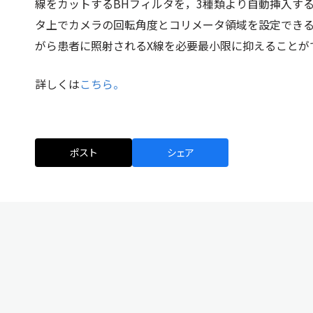
線をカットするBHフィルタを，3種類より自動挿入す
タ上でカメラの回転角度とコリメータ領域を設定でき
がら患者に照射されるX線を必要最小限に抑えることが
詳しくは
こちら。
ポスト
シェア