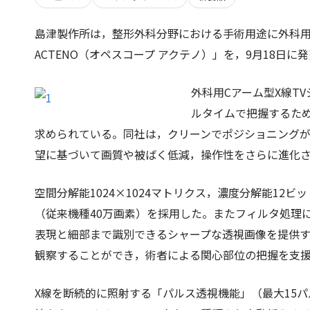
島津製作所は，整形外科分野における手術用途に外科用Cア
ACTENO（オペスコープ アクテノ）」を，9月18日に
外科用Cアーム型X線T
ルタイムで把握するた
求められている。同社は，クリーンでポジショニングがしや
望に基づいて画質や被ばく低減，操作性をさらに進化
空間分解能1024×1024マトリクス，濃度分解能12ビ
（従来機種40万画素）を採用した。またフィルタ処理
表現と細部まで識別できるシャープな透視画像を提供
観察することができ，術者による関心部位の把握を支
X線を断続的に照射する「パルス透視機能」（最大15パ