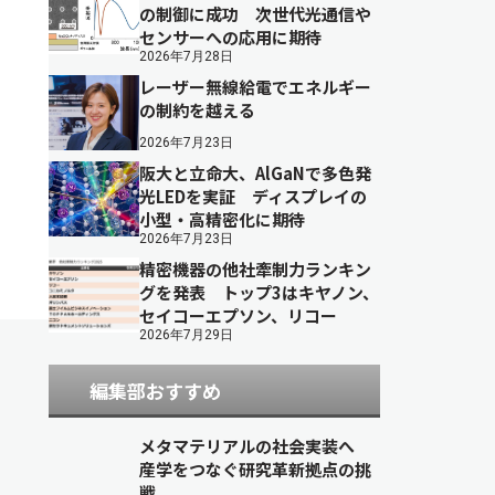
の制御に成功 次世代光通信や
センサーへの応用に期待
2026年7月28日
レーザー無線給電でエネルギー
の制約を越える
2026年7月23日
阪大と立命大、AlGaNで多色発
光LEDを実証 ディスプレイの
小型・高精密化に期待
2026年7月23日
精密機器の他社牽制力ランキン
グを発表 トップ3はキヤノン、
セイコーエプソン、リコー
2026年7月29日
編集部おすすめ
メタマテリアルの社会実装へ
産学をつなぐ研究革新拠点の挑
戦