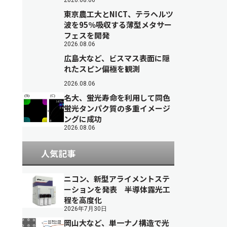
2026.08.06
東京農工大とNICT、テラヘルツ
波を95％吸収する薄型メタサー
フェスを開発
2026.08.06
広島大など、ビスマス表面に隠
れたスピン偏極を観測
2026.08.06
名大、蛍光寿命を利用して同色
蛍光タンパク質の多重イメージ
ングに成功
2026.08.06
人気記事
ニコン、新型アライメントステ
ーションを発表 半導体露光工
程を高度化
2026年7月30日
岡山大など、単一ナノ構造で光