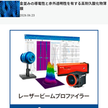
金並みの導電性と赤外透明性を有する高耐久酸化物薄
膜
2026.06.23