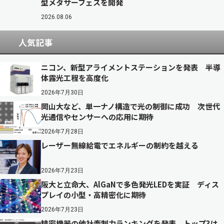
型メタサーフェスを開発
2026.08.06
人気記事
ニコン、新型アライメントステーションを発表 半導
体露光工程を高度化
2026年7月30日
岡山大など、単一ナノ構造で光の制御に成功 次世代
光通信やセンサーへの応用に期待
2026年7月28日
レーザー無線給電でエネルギーの制約を越える
2026年7月23日
阪大と立命大、AlGaNで多色発光LEDを実証 ディス
プレイの小型・高精密化に期待
2026年7月23日
精密機器の他社牽制力ランキングを発表 トップ3は