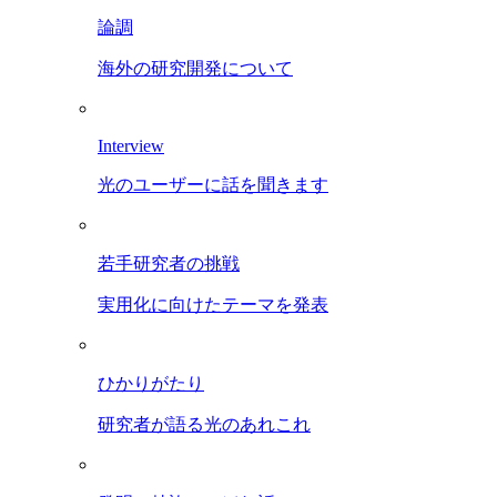
論調
海外の研究開発について
Interview
光のユーザーに話を聞きます
若手研究者の挑戦
実用化に向けたテーマを発表
ひかりがたり
研究者が語る光のあれこれ