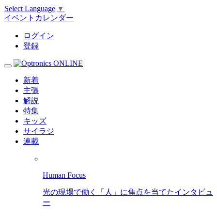
Select Language
▼
イベントカレンダー
ログイン
登録
新着
主張
解説
特集
キッズ
サイラジ
連載
Human Focus
光の現場で働く「人」に焦点を当てたインタビュ
ー