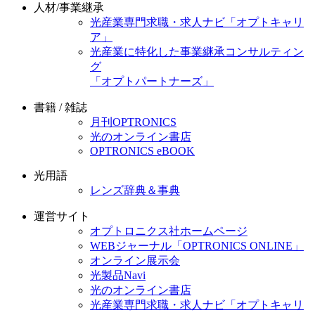
人材/事業継承
光産業専門求職・求人ナビ「オプトキャリ
ア」
光産業に特化した事業継承コンサルティン
グ
「オプトパートナーズ」
書籍 / 雑誌
月刊OPTRONICS
光のオンライン書店
OPTRONICS eBOOK
光用語
レンズ辞典＆事典
運営サイト
オプトロニクス社ホームページ
WEBジャーナル「OPTRONICS ONLINE」
オンライン展示会
光製品Navi
光のオンライン書店
光産業専門求職・求人ナビ「オプトキャリ