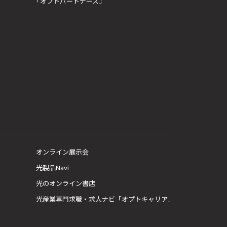
「オプトパートナーズ」
オンライン展示会
光製品Navi
光のオンライン書店
光産業専門求職・求人ナビ「オプトキャリア」