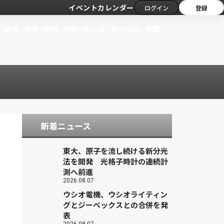
イベントカレンダー
ログイン
登録
新着
主張
解説
特集
キッズ
サイラジ
連載
新着ニュース
東大、原子を流し続ける新分光
法を開発 光格子時計の連続計
測へ前進
2026.08.07
ウシオ電機、ウシオライティン
グとジーベックスとの合併を発
表