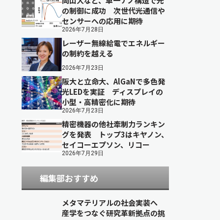
岡山大など、単一ナノ構造で光
の制御に成功 次世代光通信や
センサーへの応用に期待
2026年7月28日
レーザー無線給電でエネルギー
の制約を越える
2026年7月23日
阪大と立命大、AlGaNで多色発
光LEDを実証 ディスプレイの
小型・高精密化に期待
2026年7月23日
精密機器の他社牽制力ランキン
グを発表 トップ3はキヤノン、
セイコーエプソン、リコー
2026年7月29日
編集部おすすめ
メタマテリアルの社会実装へ
産学をつなぐ研究革新拠点の挑