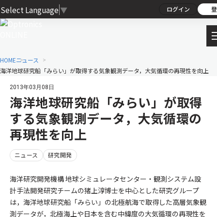
Select Language
▼
ログイン
登
HOME
ニュース
海洋地球研究船「みらい」が取得する気象観測データ，大気循環の再現性を向上
2013年03月08日
海洋地球研究船「みらい」が取得
する気象観測データ，大気循環の
再現性を向上
ニュース
研究開発
海洋研究開発機構 地球シミュレータセンター・観測システム設
計手法開発研究チームの猪上淳博士を中心とした研究グループ
は，海洋地球研究船「みらい」の北極航海で取得した高層気象観
測データが，北極海上や日本を含む中緯度の大気循環の再現性を