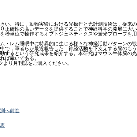
きい。特に，動物実験における光操作と光計測技術は，従来の
り正確性の高いデータを提供することで神経科学の発展に大い
を秒単位で操作するオプトジェネティクスや蛍光プローブを用
ム・レム睡眠中に特異的に生じる様々な神経活動パターンの観
中で，筆者らが最近報告した，神経活動を下支えする脳のもう
動するという研究成果を紹介する。本研究はマウス生体脳の光
れば幸いである。
クより月刊誌をご購入ください。
測へ前進
表