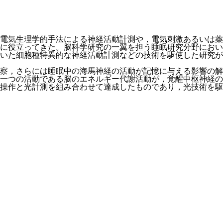
電気生理学的手法による神経活動計測や，電気刺激あるいは薬
に役立ってきた。脳科学研究の一翼を担う睡眠研究分野におい
いた細胞種特異的な神経活動計測などの技術を駆使した研究が
察，さらには睡眠中の海馬神経の活動が記憶に与える影響の解
一つの活動である脳のエネルギー代謝活動が，覚醒中枢神経の
操作と光計測を組み合わせて達成したものであり，光技術を駆