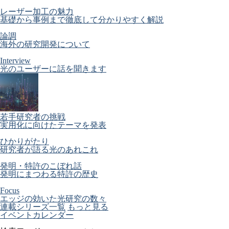
レーザー加工の魅力
基礎から事例まで徹底して分かりやすく解説
論調
海外の研究開発について
Interview
光のユーザーに話を聞きます
若手研究者の挑戦
実用化に向けたテーマを発表
ひかりがたり
研究者が語る光のあれこれ
発明・特許のこぼれ話
発明にまつわる特許の歴史
Focus
エッジの効いた光研究の数々
連載シリーズ一覧
もっと見る
イベントカレンダー