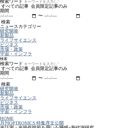
検索ワード
すべての記事
会員限定記事のみ
期間
〜
検索
ニュースカテゴリー
研究開発
新製品
ライフサイエンス
ビジネス
市場・政策
宇宙・インフラ
検索
検索ワード
すべての記事
会員限定記事のみ
期間
〜
検索
研究開発
新製品
ライフサイエンス
ビジネス
市場・政策
宇宙・インフラ
HOME
月刊OPTRONICS 特集序文公開
光計測・光操作技術を用いた睡眠×脳代謝研究