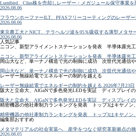
Lumibird、Cilas株を売却しレーザー・メガジュール保守事業
2026.08.06
フラウンホーファーILT、PFASフリーコーティングのレーザ
2026.08.06
東京農工大とNICT、テラヘルツ波を95％吸収する薄型メタサ
2026.08.06
人気記事
ニコン、新型アライメントステーションを発表 半導体露光工
ニコン、新型アライメントステーションを発表 半導体露光工
岡山大など、単一ナノ構造で光の制御に成功 次世代光通信や
岡山大など、単一ナノ構造で光の制御に成功 次世代光通信や
レーザー無線給電でエネルギーの制約を越える
レーザー無線給電でエネルギーの制約を越える
2026年7月23日
阪大と立命大、AlGaNで多色発光LEDを実証 ディスプレイ
阪大と立命大、AlGaNで多色発光LEDを実証 ディスプレイ
精密機器の他社牽制力ランキングを発表 トップ3はキヤノン
精密機器の他社牽制力ランキングを発表 トップ3はキヤノン
編集部おすすめ
メタマテリアルの社会実装へ 産学をつなぐ研究革新拠点の挑
2026.08.05