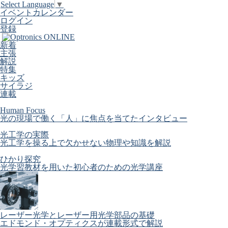
Select Language
▼
イベントカレンダー
ログイン
登録
新着
主張
解説
特集
キッズ
サイラジ
連載
Human Focus
光の現場で働く「人」に焦点を当てたインタビュー
光工学の実際
光工学を操る上で欠かせない物理や知識を解説
ひかり探究
光学習教材を用いた初心者のための光学講座
レーザー光学とレーザー用光学部品の基礎
エドモンド・オプティクスが連載形式で解説