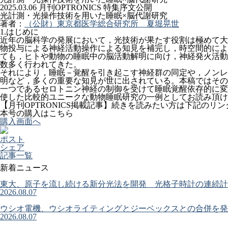
2025.03.06
月刊OPTRONICS 特集序文公開
光計測・光操作技術を用いた睡眠×脳代謝研究
著者：
（公財）東京都医学総合研究所 夏堀晃世
1.はじめに
近年の脳科学の発展において，光技術が果たす役割は極めて大
物投与による神経活動操作による知見を補完し，時空間的によ
ても，ヒトや動物の睡眠中の脳活動解明に向け，神経発火活動
数多く行われてきた。
それにより，睡眠－覚醒を引き起こす神経群の同定や，ノンレ
明など，多くの重要な知見が世に出されている。本稿ではその
一つであるセロトニン神経の制御を受けて睡眠覚醒依存的に変
使した比較的ユニークな動物睡眠研究の一例としてお読み頂け
【月刊OPTRONICS掲載記事
】続きを読みたい方は下記のリン
本号の購入はこちら
購入画面へ
ポスト
シェア
記事一覧
新着ニュース
東大、原子を流し続ける新分光法を開発 光格子時計の連続計
2026.08.07
ウシオ電機、ウシオライティングとジーベックスとの合併を発
2026.08.07