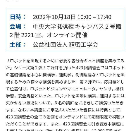
日時：
2022年10月18日 10:00
–
17:40
会場：
中央大学 後楽園キャンパス 2 号館
2 階 2221 室、オンライン開催
主催：
公益社団法人 精密工学会
「ロボットを実現するために必要な各分野の＊＊講座を集めてみ
た」シリーズ第 2 弾！ご好評を頂いた 423 回講習会ではロボット
の基礎理論を中心に機構学，運動学，制御理論などロボットを実
現するための様々な講演を集めました．第 2 弾では，応用編とし
て位置付け，ロボットビジョンやマニピュレータ，センサ，機械
学習，安全規格といった，ロボットを実際に構築，運用するには
欠かせない技術について，6 名の講師をお招きしご講演いただき
ます．なお，本講座にお申込みいただいた皆様には特典として，
423 回講習会の全ての動画をオンデマンドにて期間限定で視聴い
ただくことができます．また，423 回講習会に引き続き本講座に
お申込みいただいた（学生を除く）皆様には，12,000 円引きの