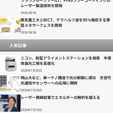
フラウンホーファーILT、PFASフリーコーティングの
レーザー製造技術を開発
2026.08.06
東京農工大とNICT、テラヘルツ波を95％吸収する薄
型メタサーフェスを開発
2026.08.06
人気記事
ニコン、新型アライメントステーションを発表 半導
体露光工程を高度化
2026年7月30日
岡山大など、単一ナノ構造で光の制御に成功 次世代
光通信やセンサーへの応用に期待
2026年7月28日
レーザー無線給電でエネルギーの制約を越える
2026年7月23日