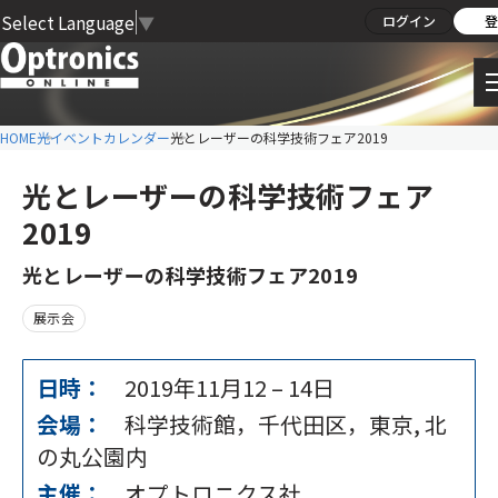
Select Language
▼
ログイン
登
HOME
光イベントカレンダー
光とレーザーの科学技術フェア2019
光とレーザーの科学技術フェア
2019
光とレーザーの科学技術フェア2019
展示会
日時：
2019年11月12
–
14日
会場：
科学技術館，千代田区，東京, 北
の丸公園内
主催：
オプトロニクス社