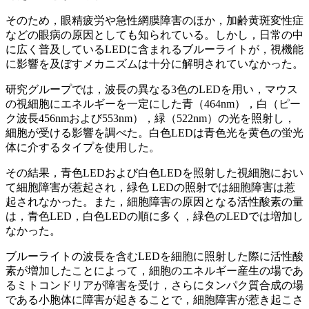
そのため，眼精疲労や急性網膜障害のほか，加齢黄斑変性症
などの眼病の原因としても知られている。しかし，日常の中
に広く普及しているLEDに含まれるブルーライトが，視機能
に影響を及ぼすメカニズムは十分に解明されていなかった。
研究グループでは，波長の異なる3色のLEDを用い，マウス
の視細胞にエネルギーを一定にした青（464nm），白（ピー
ク波長456nmおよび553nm），緑（522nm）の光を照射し，
細胞が受ける影響を調べた。白色LEDは青色光を黄色の蛍光
体に介するタイプを使用した。
その結果，青色LEDおよび白色LEDを照射した視細胞におい
て細胞障害が惹起され，緑色 LEDの照射では細胞障害は惹
起されなかった。また，細胞障害の原因となる活性酸素の量
は，青色LED，白色LEDの順に多く，緑色のLEDでは増加し
なかった。
ブルーライトの波長を含むLEDを細胞に照射した際に活性酸
素が増加したことによって，細胞のエネルギー産生の場であ
るミトコンドリアが障害を受け，さらにタンパク質合成の場
である小胞体に障害が起きることで，細胞障害が惹き起こさ