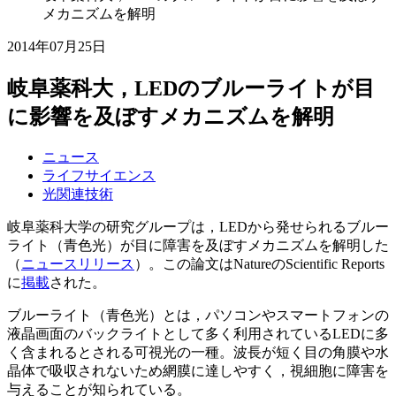
メカニズムを解明
2014年07月25日
岐阜薬科大，LEDのブルーライトが目
に影響を及ぼすメカニズムを解明
ニュース
ライフサイエンス
光関連技術
岐阜薬科大学の研究グループは，LEDから発せられるブルー
ライト（青色光）が目に障害を及ぼすメカニズムを解明した
（
ニュースリリース
）。この論文はNatureのScientific Reports
に
掲載
された。
ブルーライト（青色光）とは，パソコンやスマートフォンの
液晶画面のバックライトとして多く利用されているLEDに多
く含まれるとされる可視光の一種。波長が短く目の角膜や水
晶体で吸収されないため網膜に達しやすく，視細胞に障害を
与えることが知られている。