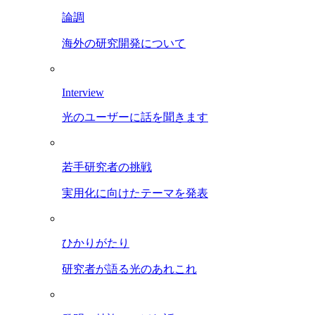
論調
海外の研究開発について
Interview
光のユーザーに話を聞きます
若手研究者の挑戦
実用化に向けたテーマを発表
ひかりがたり
研究者が語る光のあれこれ