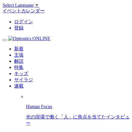
Select Language
▼
イベントカレンダー
ログイン
登録
新着
主張
解説
特集
キッズ
サイラジ
連載
Human Focus
光の現場で働く「人」に焦点を当てたインタビュ
ー