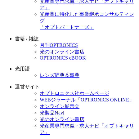
光産業専門求職・求人ナビ「オプトキャリ
ア」
光産業に特化した事業継承コンサルティン
グ
「オプトパートナーズ」
書籍 / 雑誌
月刊OPTRONICS
光のオンライン書店
OPTRONICS eBOOK
光用語
レンズ辞典＆事典
運営サイト
オプトロニクス社ホームページ
WEBジャーナル「OPTRONICS ONLINE」
オンライン展示会
光製品Navi
光のオンライン書店
光産業専門求職・求人ナビ「オプトキャリ
ア」