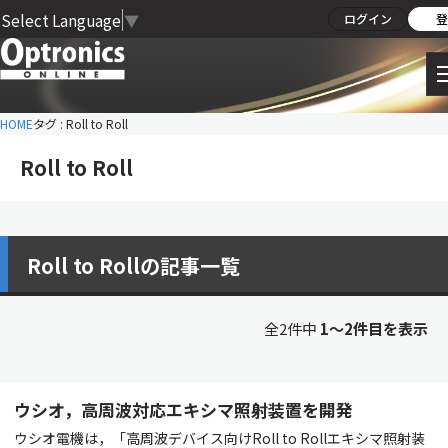
Select Language
▼
ログイン
登
HOME
タグ : Roll to Roll
Roll to Roll
Roll to Rollの記事一覧
全2件中
1〜2件目を表示
ウシオ，高周波対応エキシマ照射装置を開発
ウシオ電機は，「高周波デバイス向けRoll to Rollエキシマ照射装