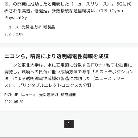
置」の開発に成功したと発表した（ニュースリリース）。 5Gに代
表される高速，低遅延，多数接続な通信環境は，CPS（Cyber
Physical Sy...
ニュース
光関連技術
新製品
2021.12.09
ニコンら，噴霧により透明導電性薄膜を成膜
ニコンと東北大学は，水に安定的に分散するITOナノ粒子を独自に
開発し，環境への負荷が低い成膜方法である「ミストデポジション
法」による透明導電性薄膜の製造に成功した（ニュースリリー
ス）。 プリンタブルエレクトロニクスの分野...
PICK UP
ニュース
光関連技術
研究開発
2021.05.20
1