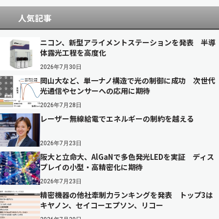
人気記事
ニコン、新型アライメントステーションを発表 半導
体露光工程を高度化
2026年7月30日
岡山大など、単一ナノ構造で光の制御に成功 次世代
光通信やセンサーへの応用に期待
2026年7月28日
レーザー無線給電でエネルギーの制約を越える
2026年7月23日
阪大と立命大、AlGaNで多色発光LEDを実証 ディス
プレイの小型・高精密化に期待
2026年7月23日
精密機器の他社牽制力ランキングを発表 トップ3は
キヤノン、セイコーエプソン、リコー