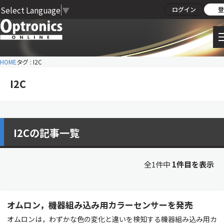
Select Language
▼
ログイン
登
HOME
タグ : I2C
I2C
I2Cの記事一覧
全1件中
1件目を表示
オムロン，機器組み込み用カラーセンサーを発売
オムロンは，わずかな色の変化と違いを検知する機器組み込み用カ