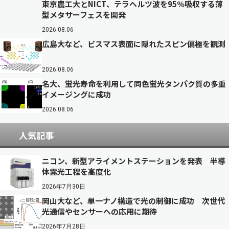
東京農工大とNICT、テラヘルツ波を95％吸収する薄
型メタサーフェスを開発
2026.08.06
広島大など、ビスマス表面に隠れたスピン偏極を観測
2026.08.06
名大、蛍光寿命を利用して同色蛍光タンパク質の多重
イメージングに成功
2026.08.06
人気記事
ニコン、新型アライメントステーションを発表 半導
体露光工程を高度化
2026年7月30日
岡山大など、単一ナノ構造で光の制御に成功 次世代
光通信やセンサーへの応用に期待
2026年7月28日