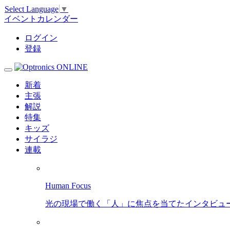
Select Language
▼
イベントカレンダー
ログイン
登録
新着
主張
解説
特集
キッズ
サイラジ
連載
Human Focus
光の現場で働く「人」に焦点を当てたインタビュ