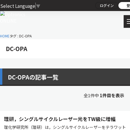
Select Language
▼
ログイン
登
HOME
タグ : DC-OPA
DC-OPA
DC-OPAの記事一覧
全1件中
1件目を表示
理研，シングルサイクルレーザー光をTW級に増幅
理化学研究所（理研）は，シングルサイクルレーザーをテラワット