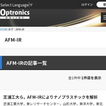
Select Language
▼
ログイン
登
HOME
タグ : AFM-IR
AFM-IR
AFM-IRの記事一覧
全1件中
1件目を表示
芝浦工大ら，AFM-IRによりナノプラスチックを解析
芝浦工業大学，東レリサーチセンター，山形大学，東洋大学，東北