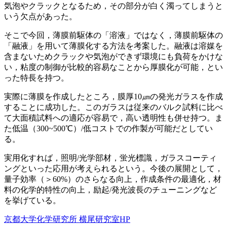
気泡やクラックとなるため，その部分が白く濁ってしまうと
いう欠点があった。
そこで今回，薄膜前駆体の「溶液」ではなく，薄膜前駆体の
「融液」を用いて薄膜化する方法を考案した。融液は溶媒を
含まないためクラックや気泡ができず環境にも負荷をかけな
い，粘度の制御が比較的容易なことから厚膜化が可能，とい
った特長を持つ。
実際に薄膜を作成したところ，膜厚10㎛の発光ガラスを作成
することに成功した。このガラスは従来のバルク試料に比べ
て大面積試料への適応が容易で，高い透明性も併せ持つ。ま
た低温（300~500℃）/低コストでの作製が可能だとしてい
る。
実用化すれば，照明/光学部材，蛍光標識，ガラスコーティ
ングといった応用が考えられるという。今後の展開として，
量子効率（＞60%）のさらなる向上，作成条件の最適化，材
料の化学的特性の向上，励起/発光波長のチューニングなど
を挙げている。
京都大学化学研究所 横尾研究室HP