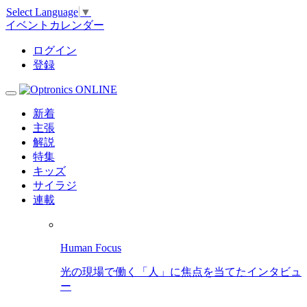
Select Language
▼
イベントカレンダー
ログイン
登録
新着
主張
解説
特集
キッズ
サイラジ
連載
Human Focus
光の現場で働く「人」に焦点を当てたインタビュ
ー