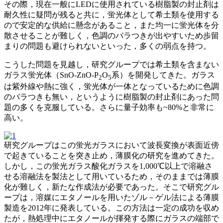
その際，現在一般にLEDに使用されている樹脂製の封止剤は
耐久性に疑問が残ると共に，蛍光体として希土類を使用する
ので安定的な供給に懸念があること，また均一に蛍光体を分
散させることが難しく，色調のバラつきが出やすいため歩留
まりの問題も避けられないといった，多くの弱点を持つ。
こうした問題を見越し，研究グループでは希土類を含まない
ガラス蛍光体（SnO-ZnO-P
O
系）を開発してきた。ガラス
2
5
は紫外線や熱に強く，蛍光体が一体となっているために色調
のバラつきも無い，というように樹脂製の封止剤にあった問
題の多くを克服している。さらに量子効率も~80%と非常に
高い。
研究グループはこの蛍光ガラスにおいて波長変換が表面近傍
で起きていることを突き止め，薄膜化の研究を進めてきた。
しかし，この蛍光ガラス酸化ガラスを1,000℃以上で溶融さ
せる溶融法を製法として用いているため，そのままでは薄膜
化が難しく，新たな作成法が必要であった。そこで研究グル
ープは，溶媒にエタノールを用いたゾル－ゲル法による薄膜
製造を2012年に発表している。この方法は一定の成功を収め
たが，熱処理中にエタノールが揮発する際にガラスの端部で