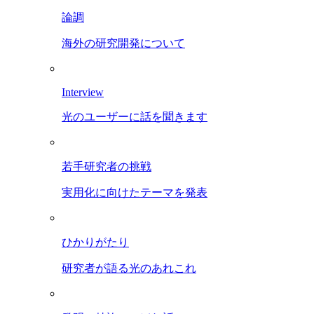
論調
海外の研究開発について
Interview
光のユーザーに話を聞きます
若手研究者の挑戦
実用化に向けたテーマを発表
ひかりがたり
研究者が語る光のあれこれ