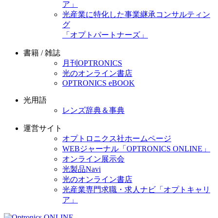
ア」
光産業に特化した事業継承コンサルティン
グ
「オプトパートナーズ」
書籍 / 雑誌
月刊OPTRONICS
光のオンライン書店
OPTRONICS eBOOK
光用語
レンズ辞典＆事典
運営サイト
オプトロニクス社ホームページ
WEBジャーナル「OPTRONICS ONLINE」
オンライン展示会
光製品Navi
光のオンライン書店
光産業専門求職・求人ナビ「オプトキャリ
ア」