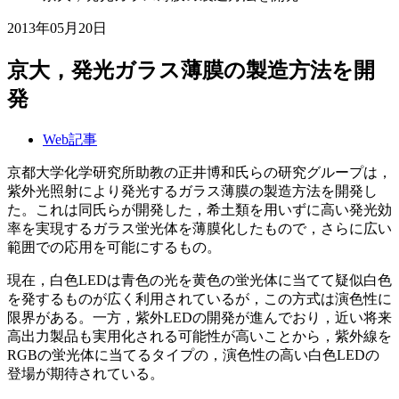
2013年05月20日
京大，発光ガラス薄膜の製造方法を開
発
Web記事
京都大学化学研究所助教の正井博和氏らの研究グループは，
紫外光照射により発光するガラス薄膜の製造方法を開発し
た。これは同氏らが開発した，希土類を用いずに高い発光効
率を実現するガラス蛍光体を薄膜化したもので，さらに広い
範囲での応用を可能にするもの。
現在，白色LEDは青色の光を黄色の蛍光体に当てて疑似白色
を発するものが広く利用されているが，この方式は演色性に
限界がある。一方，紫外LEDの開発が進んでおり，近い将来
高出力製品も実用化される可能性が高いことから，紫外線を
RGBの蛍光体に当てるタイプの，演色性の高い白色LEDの
登場が期待されている。