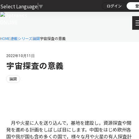
Select Language
▼
ログイン
登
HOME
連載シリーズ
論調
宇宙探査の意義
2022年10月11日
宇宙探査の意義
論調
月や火星に人を送り込んで，基地を建設し，資源探査や開
発を進める計画をしばしば目にします。中国をはじめ欧州各
国や我が国も含め多くの国で，様々な月や火星の有人探査計