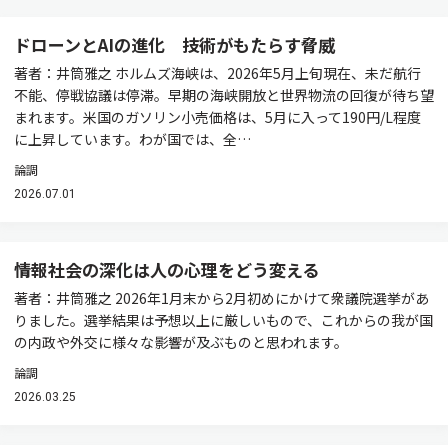
ドローンとAIの進化 技術がもたらす脅威
著者：井筒雅之 ホルムズ海峡は、2026年5月上旬現在、未だ航行
不能、停戦協議は停滞。早期の海峡開放と世界物流の回復が待ち望
まれます。米国のガソリン小売価格は、5月に入って190円/L程度
に上昇しています。わが国では、全…
論調
2026.07.01
情報社会の深化は人の心理をどう変える
著者：井筒雅之 2026年1月末から2月初めにかけて衆議院選挙があ
りました。選挙結果は予想以上に厳しいもので、これからの我が国
の内政や外交に様々な影響が及ぶものと思われます。
論調
2026.03.25