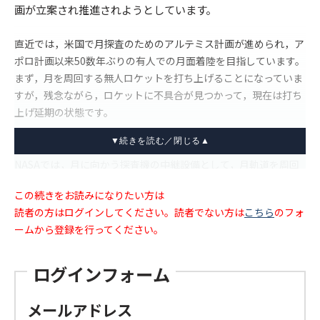
画が立案され推進されようとしています。
直近では，米国で月探査のためのアルテミス計画が進められ，ア
ポロ計画以来50数年ぶりの有人での月面着陸を目指しています。
まず，月を周回する無人ロケットを打ち上げることになっていま
すが，残念ながら，ロケットに不具合が見つかって，現在は打ち
上げ延期の状態です。
本稿が皆様の目に留まる頃には，成功しているかもしれません。
NASAでは，月に向かう探査機の中継設備として，月軌道を周回
するゲートウェイ宇宙ステーション建設計画も始まっていて，カ
この続きをお読みになりたい方は
ナダと日本の宇宙機関も参画しているとのことです。また，月や
読者の方はログインしてください。読者でない方は
こちら
のフォ
火星探査に関連して，欧米や日本の民間企業の活動も盛んです。
ームから登録を行ってください。
ログインフォーム
メールアドレス