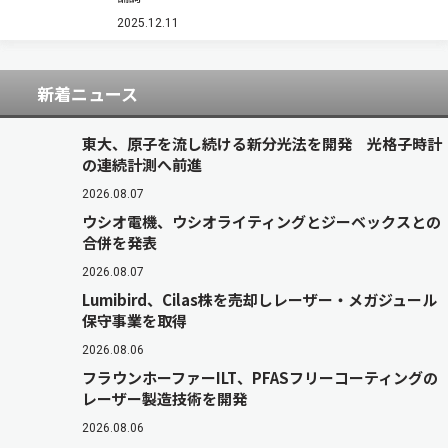
歓迎，期待しているようです。同時に，どの様な
政策が打ち出されるかに関連しての議論は沸騰気
2025.12.11
味です。日経平均株価は，10月末，5万…
新着ニュース
東大、原子を流し続ける新分光法を開発 光格子時計
の連続計測へ前進
2026.08.07
ウシオ電機、ウシオライティングとジーベックスとの
合併を発表
2026.08.07
Lumibird、Cilas株を売却しレーザー・メガジュール
保守事業を取得
2026.08.06
フラウンホーファーILT、PFASフリーコーティングの
レーザー製造技術を開発
2026.08.06