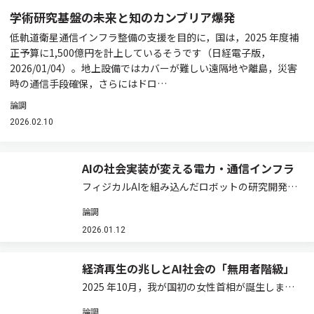
学術研究基盤の未来と知のカンブリア爆発
低軌道衛星通信インフラ整備の支援を目的に，国は，2025 年度補
正予算に1,500億円を計上しているそうです（日経電子版，
2026/01/04）。地上設備ではカバーが難しい遠隔地や離島，災害
時の通信手段確保，さらにはドロ…
論調
2026.02.10
AIの社会実装が変える電力・通信インフラ
フィジカルAIを組み込んだロボットの研究開発が
熱を帯びています。東京ビッグサイトでは，12月
論調
初旬，「2025国際ロボット展（iREX2025）」が
開催されました
2026.01.12
（https://robotstart.info/artic…
経済再生の兆しとAI社会の「無用者階級」
2025 年10月，我が国初の女性首相が誕生しまし
た。ウェブ上などの情報からして，人々は大いに
論調