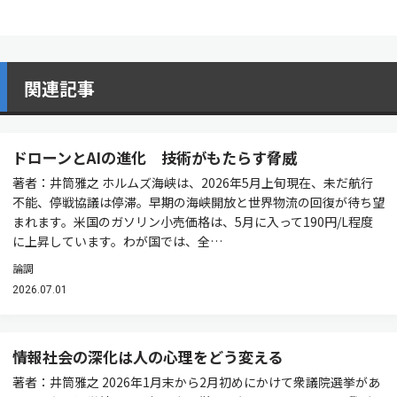
関連記事
ドローンとAIの進化 技術がもたらす脅威
著者：井筒雅之 ホルムズ海峡は、2026年5月上旬現在、未だ航行
不能、停戦協議は停滞。早期の海峡開放と世界物流の回復が待ち望
まれます。米国のガソリン小売価格は、5月に入って190円/L程度
に上昇しています。わが国では、全…
論調
2026.07.01
情報社会の深化は人の心理をどう変える
著者：井筒雅之 2026年1月末から2月初めにかけて衆議院選挙があ