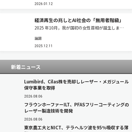
開催されました
2026.01.12
（https://robotstart.info/artic…
経済再生の兆しとAI社会の「無用者階級」
2025 年10月，我が国初の女性首相が誕生しまし
た。ウェブ上などの情報からして，人々は大いに
論調
歓迎，期待しているようです。同時に，どの様な
政策が打ち出されるかに関連しての議論は沸騰気
2025.12.11
味です。日経平均株価は，10月末，5万…
新着ニュース
Lumibird、Cilas株を売却しレーザー・メガジュール
保守事業を取得
2026.08.06
フラウンホーファーILT、PFASフリーコーティングの
レーザー製造技術を開発
2026.08.06
東京農工大とNICT、テラヘルツ波を95％吸収する薄