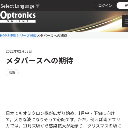
Select Language
▼
ログイン
登
HOME
連載シリーズ
論調
メタバースへの期待
2022年02月03日
メタバースへの期待
論調
日本でもオミクロン株が広がり始め，1月中・下旬に向け
て，大きな波になりそうで心配です。ただ，例えば南アフリ
カでは，11月末頃から感染拡大が始まり，クリスマスの頃に