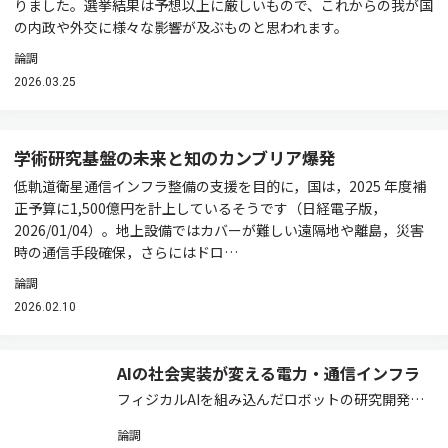
りました。選挙結果は予想以上に厳しいもので、これからの我が国
の内政や外交に様々な影響が及ぶものと思われます。
論調
2026.03.25
学術研究基盤の未来と知のカンブリア爆発
低軌道衛星通信インフラ整備の支援を目的に，国は，2025 年度補
正予算に1,500億円を計上しているそうです（日経電子版，
2026/01/04）。地上設備ではカバーが難しい遠隔地や離島，災害
時の通信手段確保，さらにはドロ…
論調
2026.02.10
AIの社会実装が変える電力・通信インフラ
フィジカルAIを組み込んだロボットの研究開発が
熱を帯びています。東京ビッグサイトでは，12月
論調
初旬，「2025国際ロボット展（iREX2025）」が