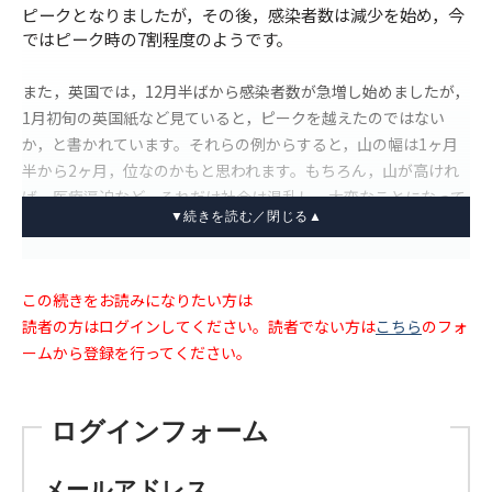
ピークとなりましたが，その後，感染者数は減少を始め，今
ではピーク時の7割程度のようです。
また，英国では，12月半ばから感染者数が急増し始めましたが，
1月初旬の英国紙など見ていると，ピークを越えたのではない
か，と書かれています。それらの例からすると，山の幅は1ヶ月
半から2ヶ月，位なのかもと思われます。もちろん，山が高けれ
ば，医療逼迫など，それだけ社会は混乱し，大変なことになって
しまいます。
今回，世界の感染者数はスパイク状に急増し，既に過去の波のピ
この続きをお読みになりたい方は
ークに比べ3倍以上に達していますが，日々の死亡者数は，感染
読者の方はログインしてください。読者でない方は
こちら
のフォ
者数の変化に7～10日遅れることを勘定に入れても，あまり変化
ームから登録を行ってください。
が見られません（今のところ，むしろ減少しているくらいで
す）。先日の報道では，1月初めに，コロナ感染者数は世界で延
べ3億人を，死亡者数は550万人を超えたとのことです（cf.
ログインフォーム
Worldometer）。
メールアドレス